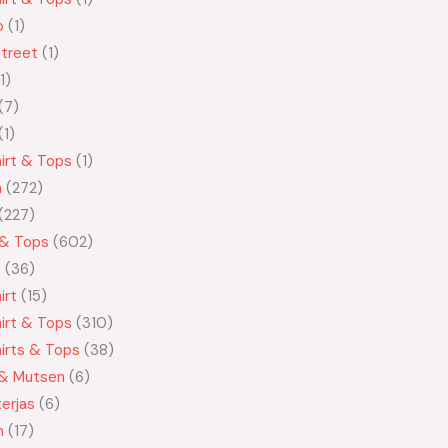
o
1
treet
1
1
7
1
irt & Tops
1
n
272
227
 & Tops
602
t
36
irt
15
irt & Tops
310
irts & Tops
38
 & Mutsen
6
erjas
6
n
17