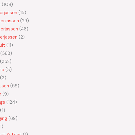
n
109
kerjassen
15
senjassen
29
erjassen
46
erjassen
2
uit
11
363
352
ne
3
3
usen
58
e
9
ngs
124
1
ging
69
1
irt & Tops
1