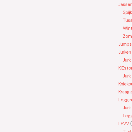
Jasse
Spij
Tus
Wint
Zom
Jumps
Jurken
Jurk
KIEsto
Jurk
Knieko
Kraagj
Leggi
Jurk
Leg
LEVV
T-sh