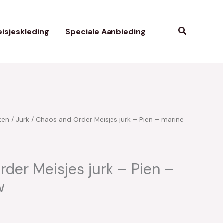
Zoeken
isjeskleding
Speciale Aanbieding
ken
/
Jurk
/ Chaos and Order Meisjes jurk – Pien – marine
kelijke
uidige
rijs
s:
der Meisjes jurk – Pien –
w
30.00.