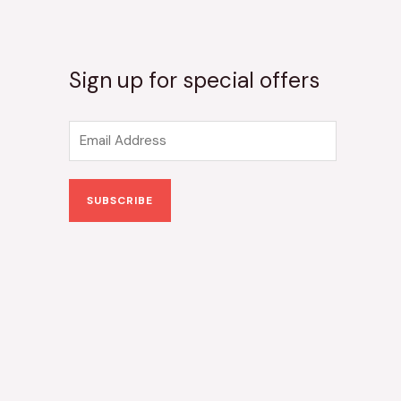
Sign up for special offers
E
m
a
SUBSCRIBE
i
l
*