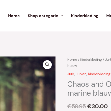
Home
Shop categorie
Kinderkleding
Me
Home
/
Kinderkleding
/
Jur
Oorspron
H
blauw
prijs
p
Jurk
,
Jurken
,
Kinderkleding
was:
i
Chaos and Or
marine blau
€59.95.
€
€
59.95
€
30.00