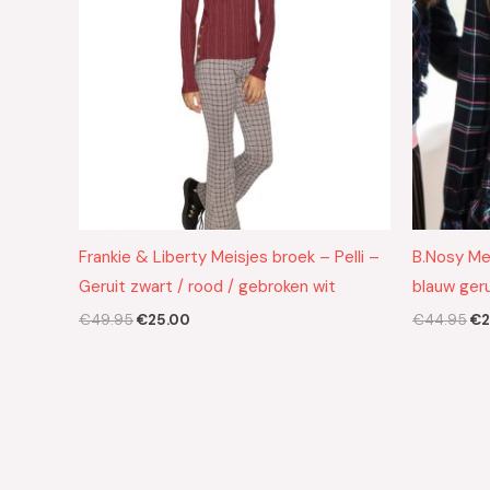
Frankie & Liberty Meisjes broek – Pelli –
B.Nosy Mei
Geruit zwart / rood / gebroken wit
blauw geru
€
49.95
€
25.00
€
44.95
€
2