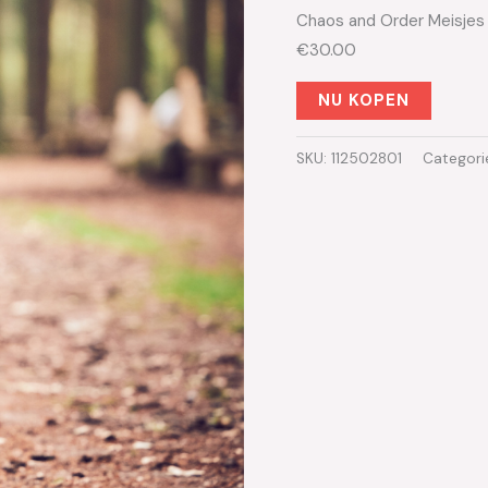
Chaos and Order Meisjes 
€30.00
NU KOPEN
SKU:
112502801
Categori