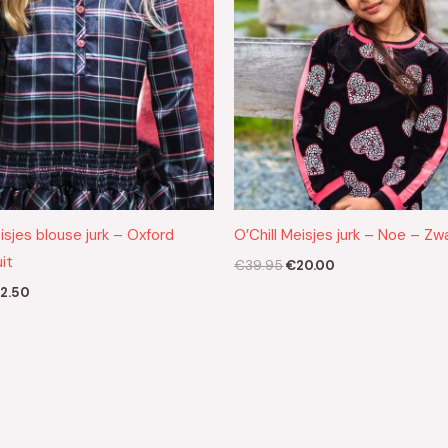
sjes blouse jurk – Oxford
O’Chill Meisjes jurk – Noe – Zw
it
€
39.95
€
20.00
2.50