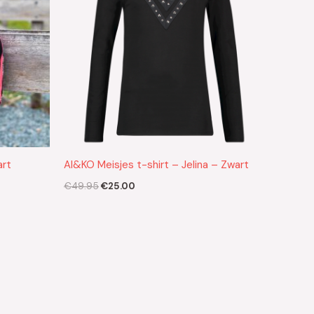
art
AI&KO Meisjes t-shirt – Jelina – Zwart
€
49.95
€
25.00