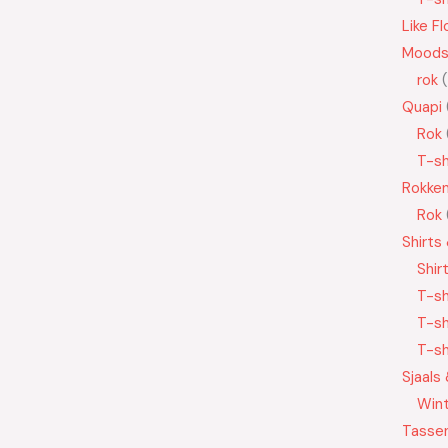
Like Fl
Moods
rok
Quapi
Rok
T-sh
Rokke
Rok
Shirts
Shir
T-sh
T-sh
T-sh
Sjaals
Wint
Tasse