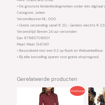
• De grootste kinderkledingmerken onder één digitaal 
Categorie: Jurken
Verzendkosten NL: 0.00
• Gratis verzending vanaf € 20,- (anders slechts € 2,
Verzendtijd: Binnen 24 uur verzonden
Ean: 8719837016901
Maat: Maat 134/140
• Beoordeeld met een 9.3 op Kiyoh en WebwinkelKeur;
• Bij elke bestelling sparen voor gratis shoptegoed.
Gerelateerde producten
Oorspronkelijke
Huidige
Oo
Uitverkoop!
prijs
prijs
pri
was:
is:
wa
€49.95.
€25.00.
€4