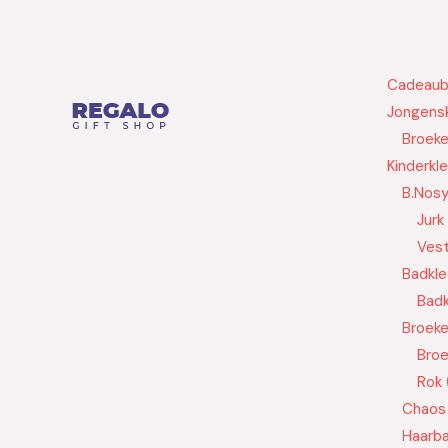
Cadeau
Jongensk
Broek
Kinderkl
B.Nos
Jurk
Ves
Badkle
Badk
Broek
Bro
Rok
Chaos
Haarb