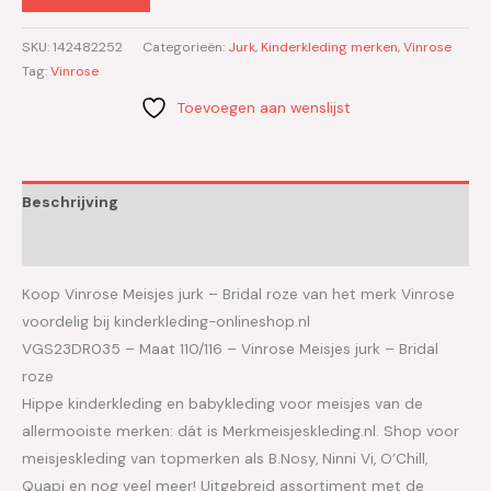
SKU:
142482252
Categorieën:
Jurk
,
Kinderkleding merken
,
Vinrose
Tag:
Vinrose
Toevoegen aan wenslijst
Beschrijving
Aanvullende informatie
Koop Vinrose Meisjes jurk – Bridal roze van het merk Vinrose
voordelig bij kinderkleding-onlineshop.nl
VGS23DR035 – Maat 110/116 – Vinrose Meisjes jurk – Bridal
roze
Hippe kinderkleding en babykleding voor meisjes van de
allermooiste merken: dát is Merkmeisjeskleding.nl. Shop voor
meisjeskleding van topmerken als B.Nosy, Ninni Vi, O’Chill,
Quapi en nog veel meer! Uitgebreid assortiment met de