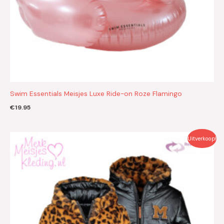
Swim Essentials Meisjes Luxe Ride-on Roze Flamingo
€
19.95
Oorspronkelijke
Huidige
Uitverkoop!
prijs
prijs
was:
is:
€89.95.
€36.00.