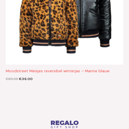
Moodstreet Meisjes reversibel winterjas – Marine blauw
€
89.95
€
36.00