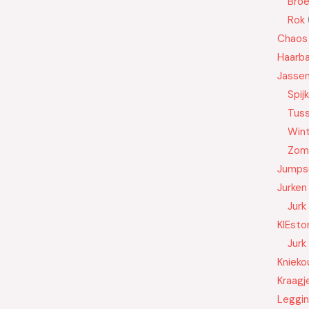
Bro
Rok
Chaos
Haarb
Jasse
Spij
Tus
Wint
Zom
Jumps
Jurken
Jurk
KIEsto
Jurk
Knieko
Kraagj
Leggi