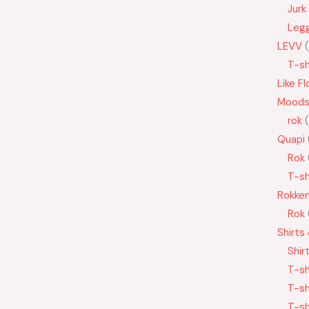
Jurk
Leg
LEVV
T-sh
Like Fl
Moods
rok
Quapi
Rok
T-sh
Rokke
Rok
Shirts
Shir
T-sh
T-sh
T-sh