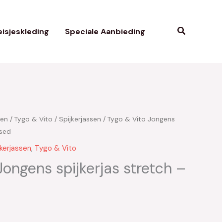
Zoeken
isjeskleding
Speciale Aanbieding
ken
/
Tygo & Vito
/
Spijkerjassen
/ Tygo & Vito Jongens
Used
jkerjassen
,
Tygo & Vito
Jongens spijkerjas stretch –