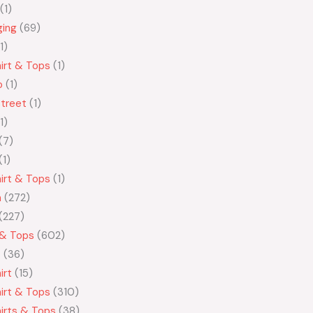
1
ging
69
1
irt & Tops
1
o
1
treet
1
1
7
1
irt & Tops
1
n
272
227
 & Tops
602
t
36
irt
15
irt & Tops
310
irts & Tops
38