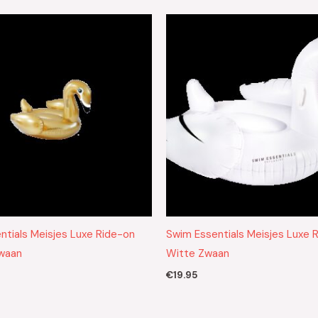
ntials Meisjes Luxe Ride-on
Swim Essentials Meisjes Luxe 
waan
Witte Zwaan
€
19.95