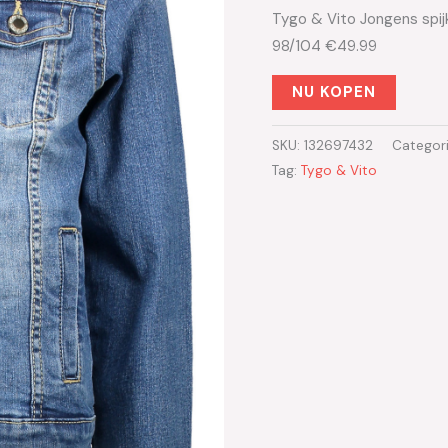
Tygo & Vito Jongens spij
98/104 €49.99
NU KOPEN
SKU:
132697432
Categor
Tag:
Tygo & Vito