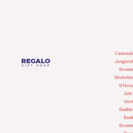
Cadeau
Jongensk
Broek
Kinderkl
B.Nos
Jurk
Ves
Badkle
Badk
Broek