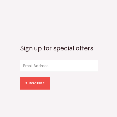
Sign up for special offers
E
m
a
SUBSCRIBE
i
l
*