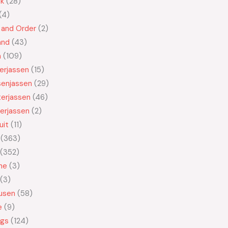
ek
28
4
 and Order
2
and
43
n
109
kerjassen
15
senjassen
29
erjassen
46
erjassen
2
uit
11
363
352
ne
3
3
usen
58
e
9
ngs
124