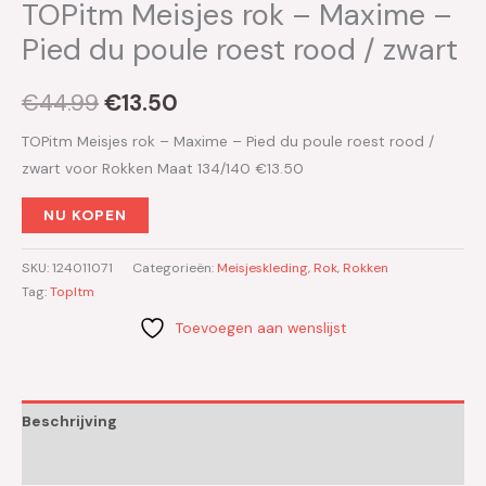
TOPitm Meisjes rok – Maxime –
Pied du poule roest rood / zwart
€
44.99
€
13.50
TOPitm Meisjes rok – Maxime – Pied du poule roest rood /
zwart voor Rokken Maat 134/140 €13.50
NU KOPEN
SKU:
124011071
Categorieën:
Meisjeskleding
,
Rok
,
Rokken
Tag:
TopItm
Toevoegen aan wenslijst
Beschrijving
Aanvullende informatie