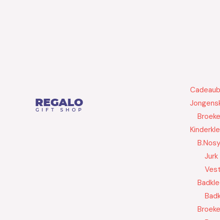
Cadeau
Jongensk
Broek
Kinderkl
B.Nos
Jurk
Ves
Badkle
Badk
Broek