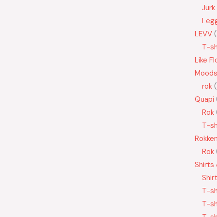
Jurk
Leg
LEVV
T-sh
Like Fl
Moods
rok
Quapi
Rok
T-sh
Rokke
Rok
Shirts
Shir
T-sh
T-sh
T-sh