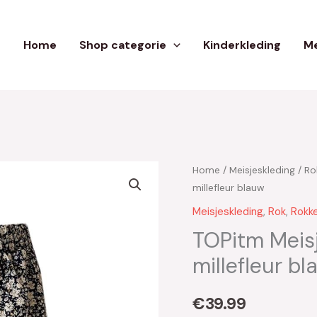
Home
Shop categorie
Kinderkleding
Me
Home
/
Meisjeskleding
/
Ro
millefleur blauw
Meisjeskleding
,
Rok
,
Rokk
TOPitm Meis
millefleur b
€
39.99