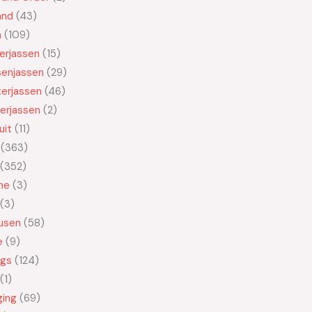
and
43
n
109
kerjassen
15
senjassen
29
erjassen
46
erjassen
2
uit
11
363
352
ne
3
3
usen
58
e
9
ngs
124
1
ging
69