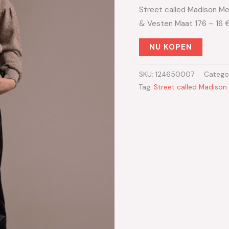
Street called Madison Me
& Vesten Maat 176 – 16 
NU KOPEN
SKU:
124650007
Catego
Tag:
Street called Madison