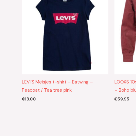
LEVI’S Meisjes t-shirt – Batwing –
LOOXS 10s
Peacoat / Tea tree pink
– Boho bl
€
18.00
€
59.95