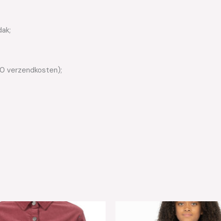
dak;
50 verzendkosten);