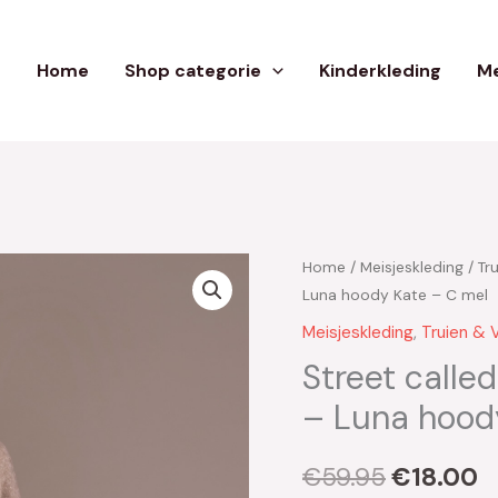
Home
Shop categorie
Kinderkleding
Me
Home
/
Meisjeskleding
/
Tr
Oorspron
H
Luna hoody Kate – C mel
prijs
pr
Meisjeskleding
,
Truien & 
was:
is
Street calle
– Luna hood
€59.95.
€
€
59.95
€
18.00