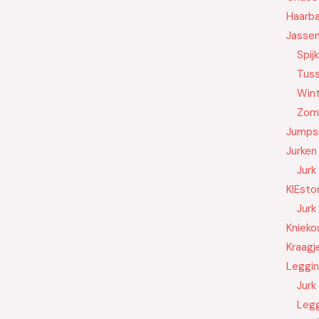
Haarb
Jasse
Spij
Tus
Wint
Zom
Jumps
Jurken
Jurk
KIEsto
Jurk
Knieko
Kraagj
Leggi
Jurk
Leg