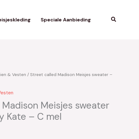
Zoeken
isjeskleding
Speciale Aanbieding
uien & Vesten
/ Street called Madison Meisjes sweater –
kelijke
uidige
ijs
Vesten
:
d Madison Meisjes sweater
y Kate – C mel
18.00.