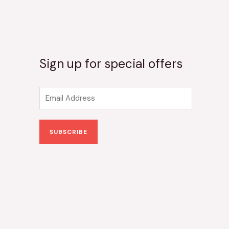
Sign up for special offers
E
m
a
SUBSCRIBE
i
l
*