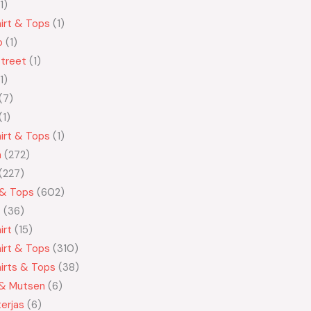
1
irt & Tops
1
o
1
treet
1
1
7
1
irt & Tops
1
n
272
227
 & Tops
602
t
36
irt
15
irt & Tops
310
irts & Tops
38
 & Mutsen
6
erjas
6