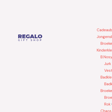
Cadeau
Jongensk
Broek
Kinderkl
B.Nos
Jurk
Ves
Badkle
Badk
Broek
Bro
Rok
Chaos