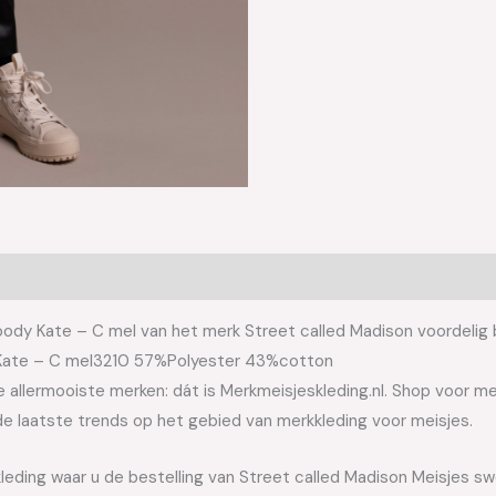
dy Kate – C mel van het merk Street called Madison voordelig bi
y Kate – C mel3210 57%Polyester 43%cotton
allermooiste merken: dát is Merkmeisjeskleding.nl. Shop voor meis
e laatste trends op het gebied van merkkleding voor meisjes.
kleding waar u de bestelling van Street called Madison Meisjes s