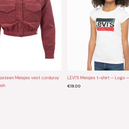
ixteen Meisjes vest corduroy
LEVI’S Meisjes t-shirt – Logo 
ush
€
18.00