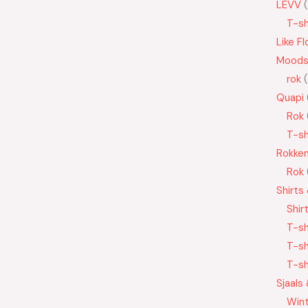
LEVV
T-sh
Like Fl
Moods
rok
Quapi
Rok
T-sh
Rokke
Rok
Shirts
Shir
T-sh
T-sh
T-sh
Sjaals
Wint