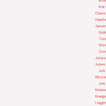
Bro
Rok
Chaos
Haarb
Jasse
Spij
Tus
Wint
Zom
Jumps
Jurken
Jurk
KIEsto
Jurk
Knieko
Kraagj
Leggi