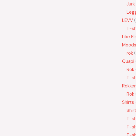
Jurk
Leg
LEVV
T-sh
Like Fl
Moods
rok
Quapi
Rok
T-sh
Rokke
Rok
Shirts
Shir
T-sh
T-sh
T-sh