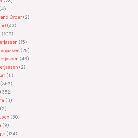
ek
28
4
 and Order
2
and
43
n
109
kerjassen
15
senjassen
29
erjassen
46
erjassen
2
uit
11
363
352
ne
3
3
usen
58
e
9
ngs
124