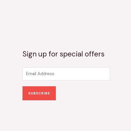
Sign up for special offers
E
m
a
SUBSCRIBE
i
l
*