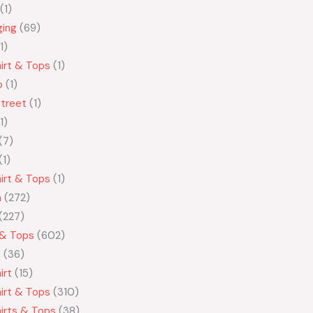
1
ging
69
1
irt & Tops
1
o
1
treet
1
1
7
1
irt & Tops
1
n
272
227
 & Tops
602
t
36
irt
15
irt & Tops
310
irts & Tops
38