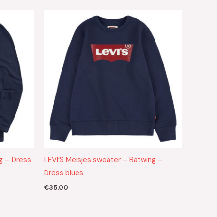
ng – Dress
LEVI’S Meisjes sweater – Batwing –
Dress blues
€
35.00