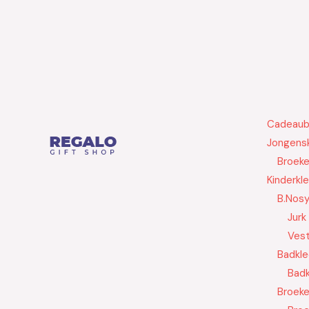
Cadeau
Jongensk
Broek
Kinderkl
B.Nos
Jurk
Ves
Badkle
Badk
Broek