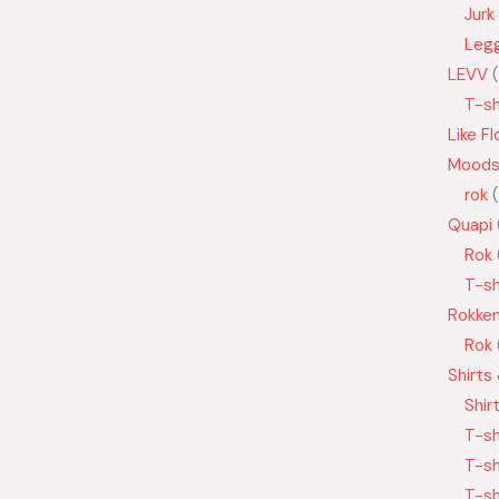
Jurk
Leg
LEVV
T-sh
Like Fl
Moods
rok
Quapi
Rok
T-sh
Rokke
Rok
Shirts
Shir
T-sh
T-sh
T-sh