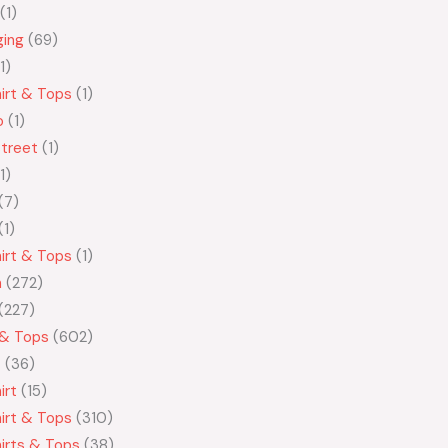
1
ging
69
1
irt & Tops
1
o
1
treet
1
1
7
1
irt & Tops
1
n
272
227
 & Tops
602
t
36
irt
15
irt & Tops
310
irts & Tops
38