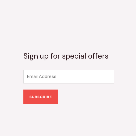
Sign up for special offers
E
m
a
SUBSCRIBE
i
l
*