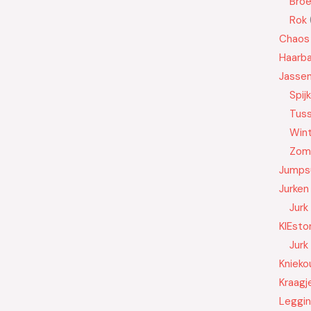
Bro
Rok
Chaos
Haarb
Jasse
Spij
Tus
Wint
Zom
Jumps
Jurken
Jurk
KIEsto
Jurk
Knieko
Kraagj
Leggi