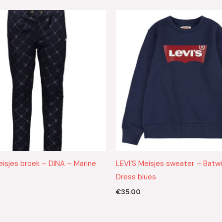
eisjes broek – DINA – Marine
LEVI’S Meisjes sweater – Batw
Dress blues
€
35.00