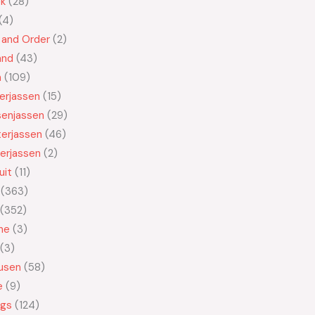
ek
28
4
 and Order
2
and
43
n
109
kerjassen
15
senjassen
29
erjassen
46
erjassen
2
uit
11
363
352
ne
3
3
usen
58
e
9
ngs
124