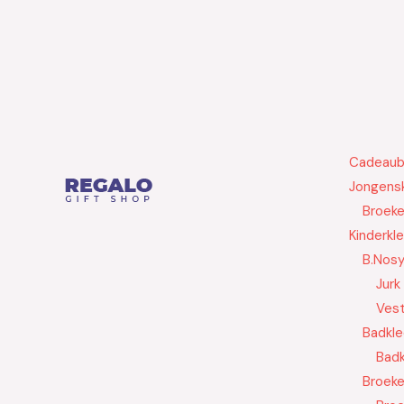
Cadeau
Jongensk
Broek
Kinderkl
B.Nos
Jurk
Ves
Badkle
Badk
Broek