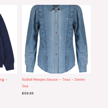
ing –
NoBell Meisjes blouse – Tess – Denim
Sea
€
59.95