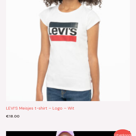
LEVI’S Meisjes t-shirt – Logo – Wit
€
18.00
Oorspronkelijke
Huidige
Uitverkoop!