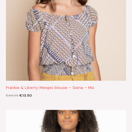
Frankie & Liberty Meisjes blouse – Siena – Mix
€
44.95
€
13.50