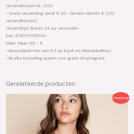
Verzendkosten NL: 0.00
• Gratis verzending vanaf € 20,- (anders slechts € 2,50
verzendkosten);
Verzendtijd: Binnen 24 uur verzonden
Ean: 8720173758554
Maat: Maat 128 – 8
• Beoordeeld met een 9.3 op Kiyoh en WebwinkelKeur;
• Bij elke bestelling sparen voor gratis shoptegoed.
Gerelateerde producten
Oorspronkelijke
Huidige
Uitverkoop!
prijs
prijs
was:
is:
€44.95.
€13.50.