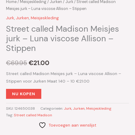
Home
/
Meisjeskleding
/
Jurken
/
Jurk
/ Street called Madison
Meisjes jurk – Luna viscose Allison – Stippen
Jurk
,
Jurken
,
Meisjeskleding
Street called Madison Meisjes
jurk – Luna viscose Allison –
Stippen
€
69.95
€
21.00
Street called Madison Meisjes jurk – Luna viscose Allison –
Stippen voor Jurken Maat 140 – 10 €21.00
NU KOPEN
SKU:
124650038
Categorieën:
Jurk
,
Jurken
,
Meisjeskleding
Tag:
Street called Madison
Toevoegen aan wenslijst