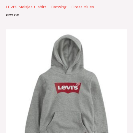
LEVI’S Meisjes t-shirt – Batwing – Dress blues
€
22.00