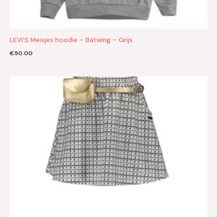
LEVI’S Meisjes hoodie – Batwing – Grijs
€
50.00