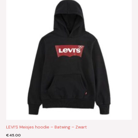
LEVI’S Meisjes hoodie – Batwing – Zwart
€
45.00