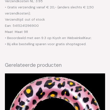
Verzendkosten NL: 3.95
• Gratis verzending vanaf € 20,- (anders slechts € 2,50
verzendkosten);
Verzendtijd: out of stock
Ean: 5415241296900
Maat: Maat 98
• Beoordeeld met een 9.3 op Kiyoh en WebwinkelKeur;
• Bij elke bestelling sparen voor gratis shoptegoed.
Gerelateerde producten