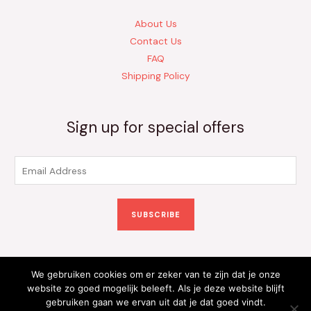
About Us
Contact Us
FAQ
Shipping Policy
Sign up for special offers
E
m
a
SUBSCRIBE
i
l
*
We gebruiken cookies om er zeker van te zijn dat je onze
Copyright © 2026 Kinderkleding Onlineshop | Powered by
website zo goed mogelijk beleeft. Als je deze website blijft
gebruiken gaan we ervan uit dat je dat goed vindt.
Kinderkleding Onlineshop