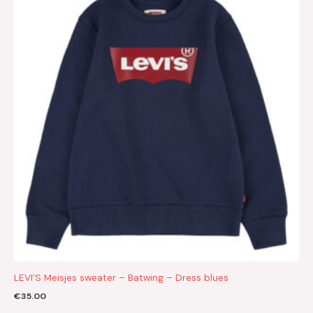
LEVI’S Meisjes sweater – Batwing – Dress blues
€
35.00