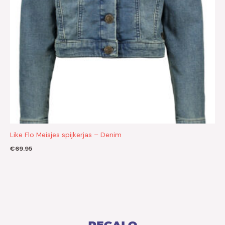
Like Flo Meisjes spijkerjas – Denim
€
69.95