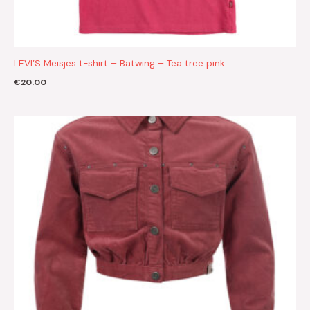
LEVI’S Meisjes t-shirt – Batwing – Tea tree pink
€
20.00