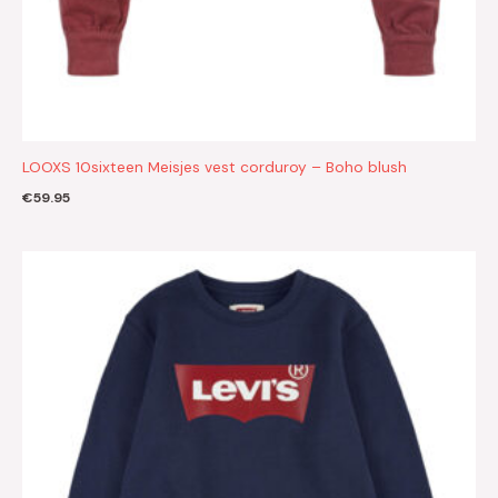
LOOXS 10sixteen Meisjes vest corduroy – Boho blush
€
59.95