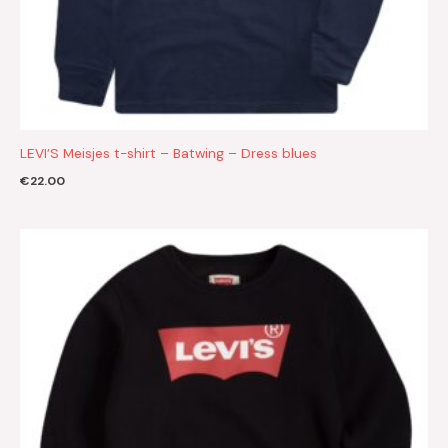
LEVI’S Meisjes t-shirt – Batwing – Dress blues
€
22.00