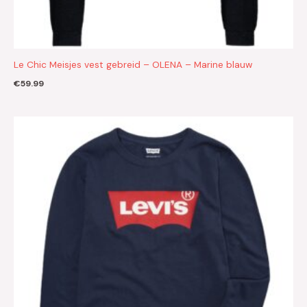
Le Chic Meisjes vest gebreid – OLENA – Marine blauw
€
59.99