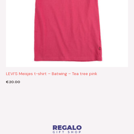
LEVI’S Meisjes t-shirt – Batwing – Tea tree pink
€
20.00