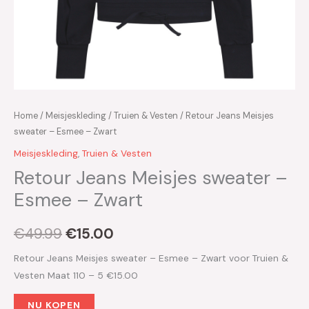
Home
/
Meisjeskleding
/
Truien & Vesten
/ Retour Jeans Meisjes
sweater – Esmee – Zwart
Meisjeskleding
,
Truien & Vesten
Retour Jeans Meisjes sweater –
Esmee – Zwart
€
49.99
€
15.00
Retour Jeans Meisjes sweater – Esmee – Zwart voor Truien &
Vesten Maat 110 – 5 €15.00
NU KOPEN