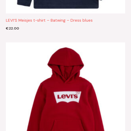
LEVI’S Meisjes t-shirt – Batwing – Dress blues
€
22.00