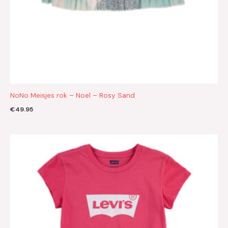
NoNo Meisjes rok – Noel – Rosy Sand
€
49.95