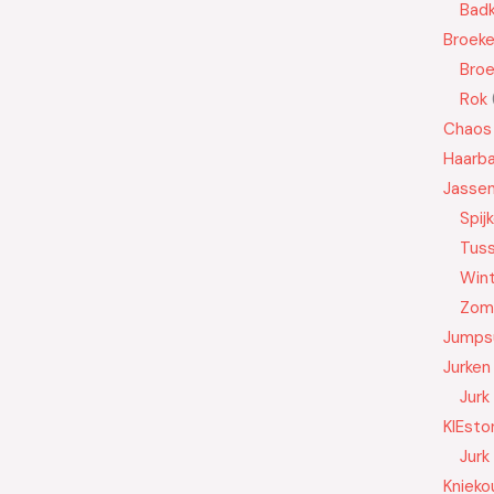
Badk
Broek
Bro
Rok
Chaos
Haarb
Jasse
Spij
Tus
Wint
Zom
Jumps
Jurken
Jurk
KIEsto
Jurk
Knieko