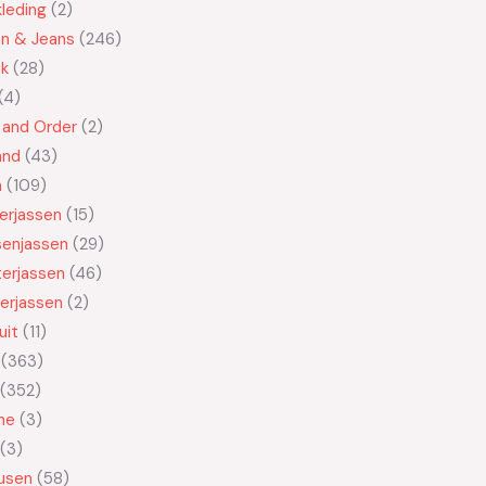
leding
2
en & Jeans
246
ek
28
4
 and Order
2
and
43
n
109
kerjassen
15
senjassen
29
erjassen
46
erjassen
2
uit
11
363
352
ne
3
3
usen
58