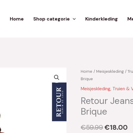
Home
Shop categorie
Kinderkleding
Me
Home
/
Meisjeskleding
/
Tr
Oorspron
H
Brique
prijs
pr
Meisjeskleding
,
Truien & 
was:
is
Retour Jeans
Brique
€59.99.
€
€
59.99
€
18.00