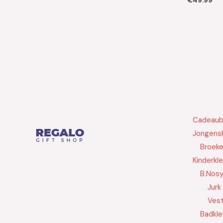
€
49.99
Cadeau
Jongensk
Broek
Kinderkl
B.Nos
Jurk
Ves
Badkle