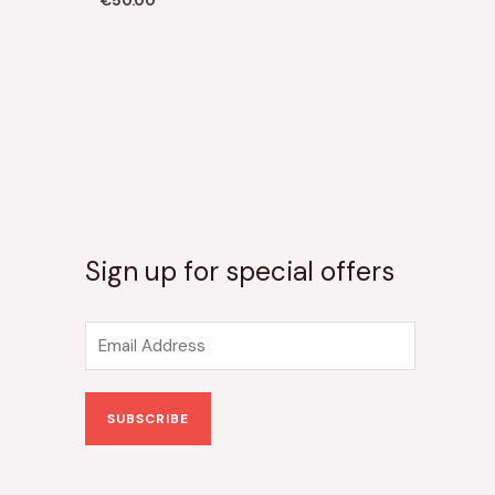
€
50.00
Sign up for special offers
E
m
a
SUBSCRIBE
i
l
*