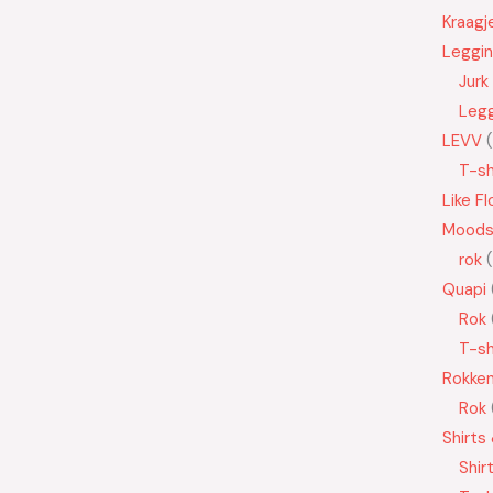
Kraagj
Leggi
Jurk
Leg
LEVV
T-sh
Like Fl
Moods
rok
Quapi
Rok
T-sh
Rokke
Rok
Shirts
Shir