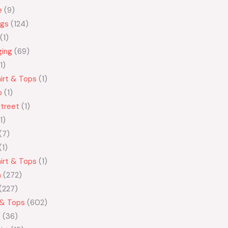
e
9
ngs
124
1
ging
69
1
irt & Tops
1
o
1
treet
1
1
7
1
irt & Tops
1
n
272
227
 & Tops
602
t
36