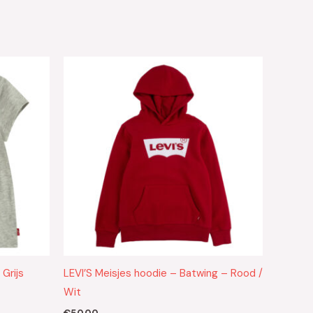
 Grijs
LEVI’S Meisjes hoodie – Batwing – Rood /
Wit