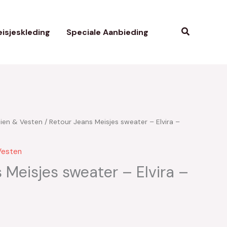
Zoeken
isjeskleding
Speciale Aanbieding
uien & Vesten
/ Retour Jeans Meisjes sweater – Elvira –
kelijke
uidige
ijs
Vesten
:
 Meisjes sweater – Elvira –
18.00.