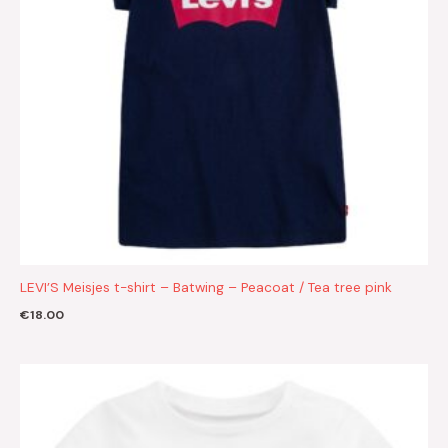
LEVI’S Meisjes t-shirt – Batwing – Peacoat / Tea tree pink
€
18.00