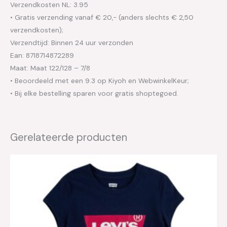
Verzendkosten NL: 3.95
• Gratis verzending vanaf € 20,- (anders slechts € 2,50
verzendkosten);
Verzendtijd: Binnen 24 uur verzonden
Ean: 8718714872289
Maat: Maat 122/128 – 7/8
• Beoordeeld met een 9.3 op Kiyoh en WebwinkelKeur;
• Bij elke bestelling sparen voor gratis shoptegoed.
Gerelateerde producten