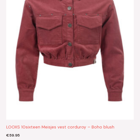
LOOXS 10sixteen Meisjes vest corduroy – Boho blush
€
59.95