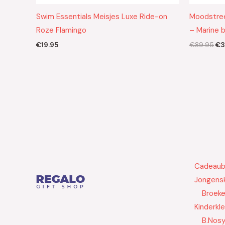
Swim Essentials Meisjes Luxe Ride-on
Moodstree
Roze Flamingo
– Marine 
€
19.95
€
89.95
€
3
Cadeau
Jongensk
Broek
Kinderkl
B.Nos