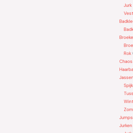
Jurk
Ves
Badkle
Badk
Broek
Bro
Rok
Chaos
Haarb
Jasse
Spij
Tus
Wint
Zom
Jumps
Jurken