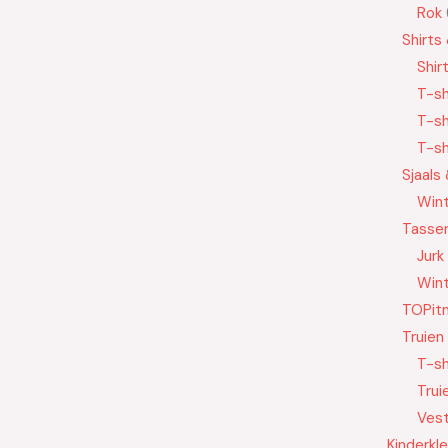
Rok
Shirts
Shir
T-sh
T-sh
T-sh
Sjaals
Wint
Tasse
Jurk
Wint
TOPit
Truien
T-sh
Trui
Ves
Kinderkl