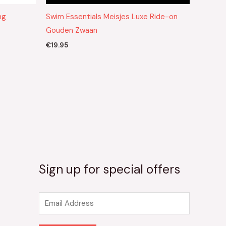
ng
Swim Essentials Meisjes Luxe Ride-on
Gouden Zwaan
€
19.95
Sign up for special offers
E
m
a