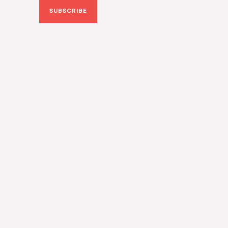
SUBSCRIBE
i
l
*