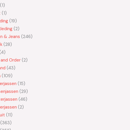
1
t
1
ding
19
leding
2
en & Jeans
246
ek
28
4
 and Order
2
and
43
n
109
kerjassen
15
senjassen
29
erjassen
46
erjassen
2
uit
11
363