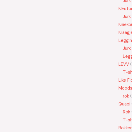
Jurk
KIEsto
Jurk
Knieko
Kraagj
Leggi
Jurk
Leg
LEVV
T-sh
Like Fl
Moods
rok
Quapi
Rok
T-sh
Rokke