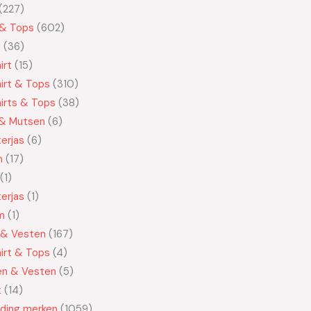
227
 & Tops
602
t
36
irt
15
irt & Tops
310
irts & Tops
38
 & Mutsen
6
erjas
6
n
17
1
erjas
1
m
1
 & Vesten
167
irt & Tops
4
en & Vesten
5
t
14
eding merken
1059