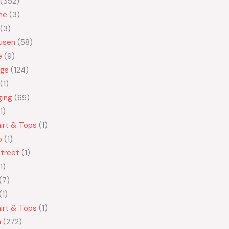
352
ne
3
3
usen
58
e
9
ngs
124
1
ging
69
1
irt & Tops
1
o
1
treet
1
1
7
1
irt & Tops
1
n
272