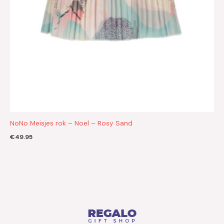
NoNo Meisjes rok – Noel – Rosy Sand
€
49.95