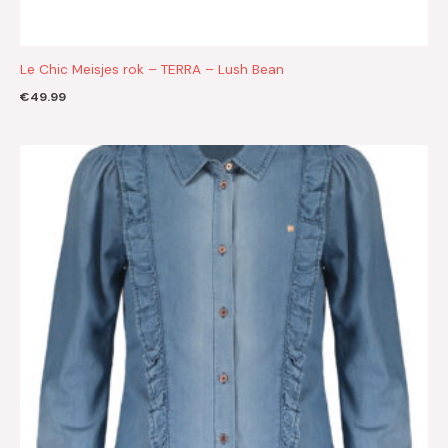
Le Chic Meisjes rok – TERRA – Lush Bean
€
49.99