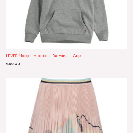
LEVI’S Meisjes hoodie – Batwing – Grijs
€
50.00