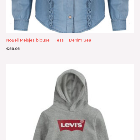
NoBell Meisjes blouse – Tess – Denim Sea
€
59.95