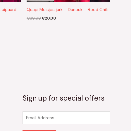
 Luipaard
Quapi Meisjes jurk – Danouk – Rood Chili
€
39.99
€
20.00
Sign up for special offers
E
m
a