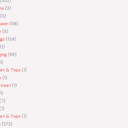
352
ne
3
3
usen
58
e
9
ngs
124
1
ging
69
1
irt & Tops
1
o
1
treet
1
1
7
1
irt & Tops
1
n
272