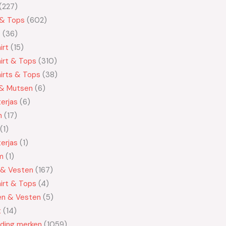
227
 & Tops
602
t
36
irt
15
irt & Tops
310
irts & Tops
38
 & Mutsen
6
erjas
6
n
17
1
erjas
1
m
1
 & Vesten
167
irt & Tops
4
en & Vesten
5
t
14
eding merken
1059