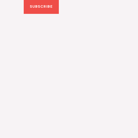
SUBSCRIBE
i
l
*