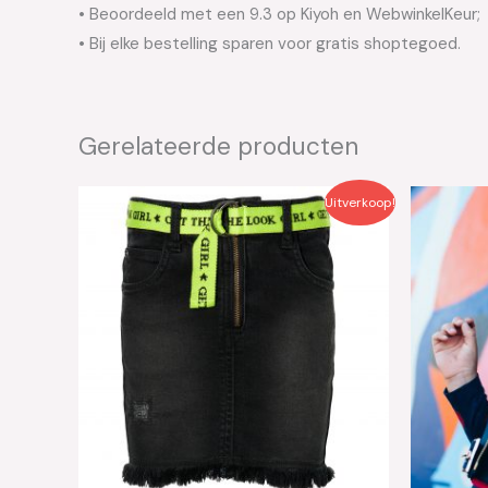
• Beoordeeld met een 9.3 op Kiyoh en WebwinkelKeur;
• Bij elke bestelling sparen voor gratis shoptegoed.
Gerelateerde producten
Oorspronkelijke
Huidige
Oo
Uitverkoop!
prijs
prijs
pri
was:
is:
wa
€34.99.
€17.50.
€4