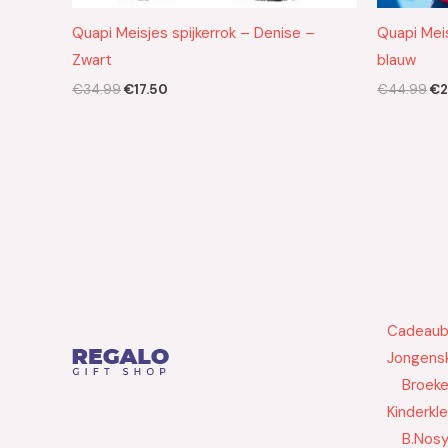
Quapi Meisjes spijkerrok – Denise –
Quapi Meis
Zwart
blauw
€
34.99
€
17.50
€
44.99
€
2
Cadeau
Jongensk
Broek
Kinderkl
B.Nos