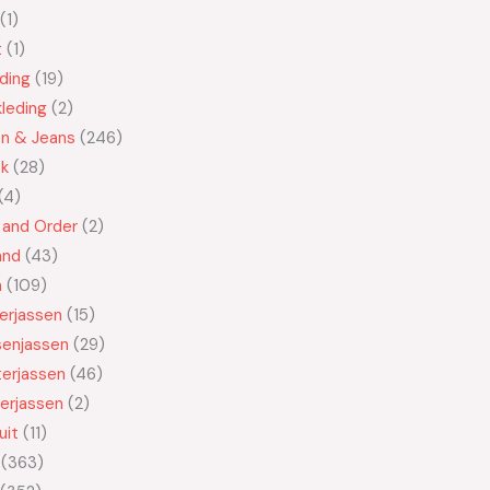
1
t
1
ding
19
leding
2
en & Jeans
246
ek
28
4
 and Order
2
and
43
n
109
kerjassen
15
senjassen
29
erjassen
46
erjassen
2
uit
11
363