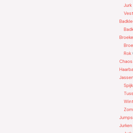
Jurk
Ves
Badkle
Badk
Broek
Bro
Rok
Chaos
Haarb
Jasse
Spij
Tus
Wint
Zom
Jumps
Jurken