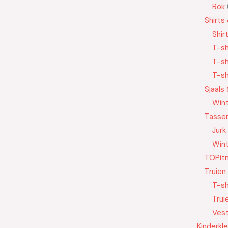
Rok
Shirts
Shir
T-sh
T-sh
T-sh
Sjaals
Wint
Tasse
Jurk
Wint
TOPit
Truien
T-sh
Trui
Ves
Kinderkl