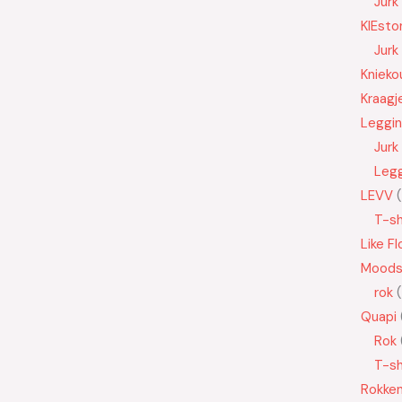
Jurk
KIEsto
Jurk
Knieko
Kraagj
Leggi
Jurk
Leg
LEVV
T-sh
Like Fl
Moods
rok
Quapi
Rok
T-sh
Rokke