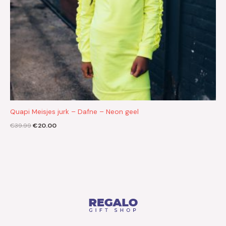
Quapi Meisjes jurk – Dafne – Neon geel
€
39.99
€
20.00