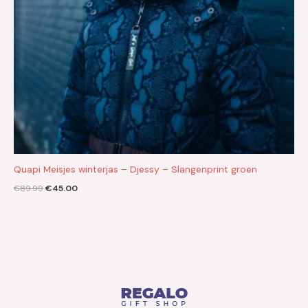
Quapi Meisjes winterjas – Djessy – Slangenprint groen
€
89.99
€
45.00