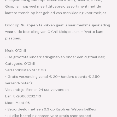
Quapi en nog veel meer! Uitgebreid assortiment met de
laatste trends op het gebied van merkkleding voor meisjes.
Door op
Nu Kopen
te klikken gaat u naar merkmeisjeskleding
waar u de bestelling van O’Chill Meisjes Jurk – Yvette kunt
plaatsen.
Merk: O’Chill
• De grootste kinderkledingmerken onder één digitaal dak;
Categorie: O’Chill
Verzendkosten NL: 0.00
• Gratis verzending vanaf € 20,- (anders slechts € 2,50
verzendkosten);
Verzendtijd: Binnen 24 uur verzonden
Ean: 8720663282743
Maat: Maat 98
• Beoordeeld met een 9.3 op Kiyoh en WebwinkelKeur;
• Bij elke bestelling sparen voor gratis shoptegoed.