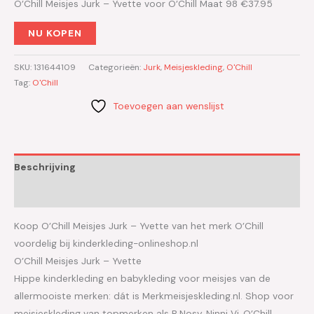
O’Chill Meisjes Jurk – Yvette voor O’Chill Maat 98 €37.95
NU KOPEN
SKU:
131644109
Categorieën:
Jurk
,
Meisjeskleding
,
O'Chill
Tag:
O'Chill
Toevoegen aan wenslijst
Beschrijving
Aanvullende informatie
Koop O’Chill Meisjes Jurk – Yvette van het merk O’Chill
voordelig bij kinderkleding-onlineshop.nl
O’Chill Meisjes Jurk – Yvette
Hippe kinderkleding en babykleding voor meisjes van de
allermooiste merken: dát is Merkmeisjeskleding.nl. Shop voor
meisjeskleding van topmerken als B.Nosy, Ninni Vi, O’Chill,