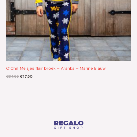
O’Chill Meisjes flair broek – Aranka – Marine Blauw
€
34.95
€
17.50