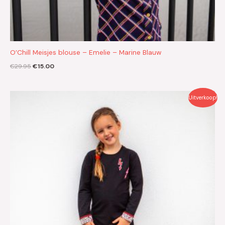
O’Chill Meisjes blouse – Emelie – Marine Blauw
€
29.95
€
15.00
Oorspronkelijke
Huidige
Uitverkoop!
prijs
prijs
was:
is:
€37.95.
€19.00.