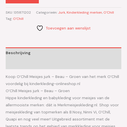
SKU:
135871202
Categorieën:
Jurk
,
Kinderkleding merken
,
O'Chill
Tag:
O'Chill
Toevoegen aan wenslijst
Beschrijving
Aanvullende informatie
Koop O’Chill Meisjes jurk – Beau – Groen van het merk O’Chill
voordelig bij kinderkleding-onlineshop.nl
O’Chill Meisjes jurk – Beau – Groen
Hippe kinderkleding en babykleding voor meisjes van de
allermooiste merken: dát is Merkmeisjeskleding.nl. Shop voor
meisjeskleding van topmerken als B.Nosy, Ninni Vi, O’Chill,
Quapi en nog veel meer! Uitgebreid assortiment met de
laatste trends op het gebied van merkkleding voor meisjes.