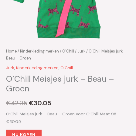
Home
/
Kinderkleding merken
/
O'Chill
/
Jurk
/ O’Chill Meisjes jurk –
Beau – Groen
Jurk
,
Kinderkleding merken
,
O'Chill
O’Chill Meisjes jurk – Beau –
Groen
€
42.95
€
30.05
O’Chill Meisjes jurk – Beau – Groen voor O’Chill Maat 98
€30.05
NU KOPEN