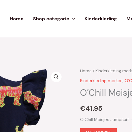
Home
Shop categorie
Kinderkleding
Me
Home
/
Kinderkleding mer
Kinderkleding merken
,
O'Ch
O’Chill Meis
€
41.95
O’Chill Meisjes Jumpsuit 