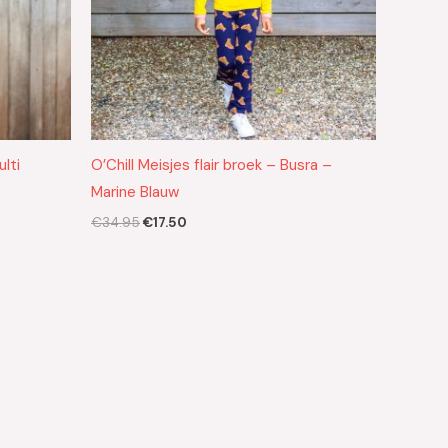
ulti
O’Chill Meisjes flair broek – Busra –
Marine Blauw
€
34.95
€
17.50