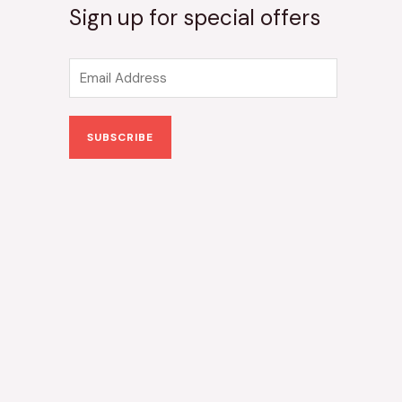
Sign up for special offers
E
m
a
SUBSCRIBE
i
l
*