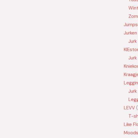
Wint
Zom
Jumps
Jurken
Jurk
KIEsto
Jurk
Knieko
Kraagj
Leggi
Jurk
Leg
LEVV
T-sh
Like Fl
Moods