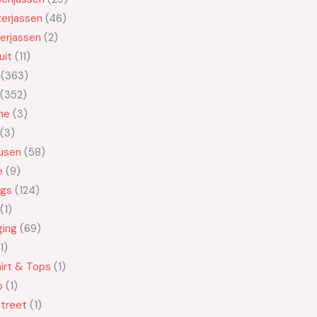
erjassen
46
erjassen
2
uit
11
363
352
ne
3
3
usen
58
e
9
ngs
124
1
ging
69
1
irt & Tops
1
o
1
treet
1