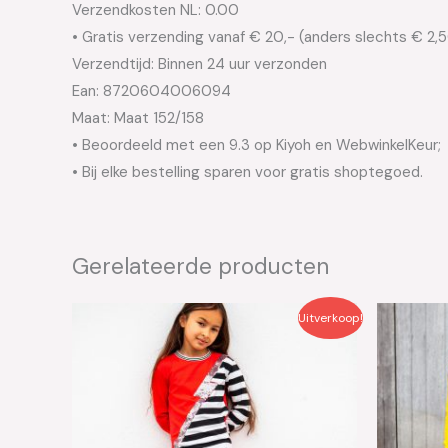
Verzendkosten NL: 0.00
• Gratis verzending vanaf € 20,- (anders slechts € 2,
Verzendtijd: Binnen 24 uur verzonden
Ean: 8720604006094
Maat: Maat 152/158
• Beoordeeld met een 9.3 op Kiyoh en WebwinkelKeur;
• Bij elke bestelling sparen voor gratis shoptegoed.
Gerelateerde producten
Oorspronkelijke
Huidige
Oo
Uitverkoop!
prijs
prijs
pri
was:
is:
wa
€39.95.
€20.00.
€3