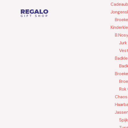
Cadeau
Jongensk
Broek
Kinderkl
B.Nos
Jurk
Ves
Badkle
Badk
Broek
Bro
Rok
Chaos
Haarb
Jasse
Spij
Tus