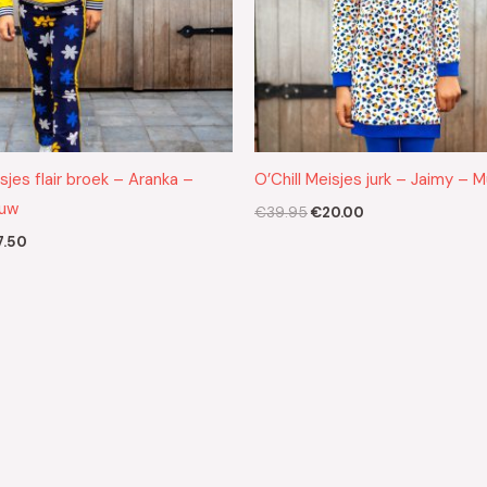
isjes flair broek – Aranka –
O’Chill Meisjes jurk – Jaimy – M
auw
€
39.95
€
20.00
7.50