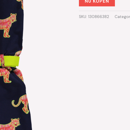
NU KOPEN
SKU:
130866382
Categor