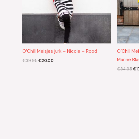
O’Chill Meisjes jurk – Nicole – Rood
O’Chill Me
Marine Bl
€
39.95
€
20.00
€
34.95
€
1