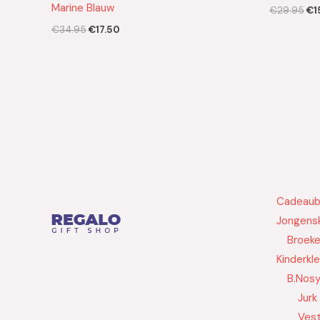
Marine Blauw
€
29.95
€
1
€
34.95
€
17.50
Cadeau
Jongensk
Broek
Kinderkl
B.Nos
Jurk
Ves