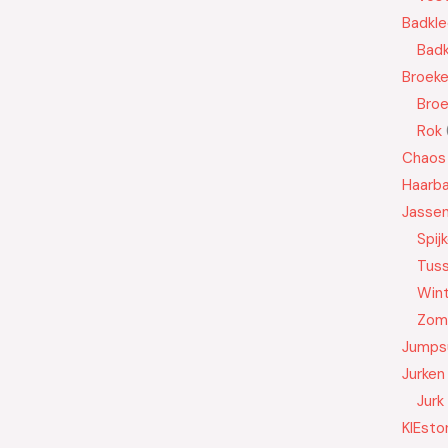
Badkle
Badk
Broek
Bro
Rok
Chaos
Haarb
Jasse
Spij
Tus
Wint
Zom
Jumps
Jurken
Jurk
KIEsto