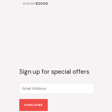
€
39.95
€
20.00
Sign up for special offers
E
m
a
SUBSCRIBE
i