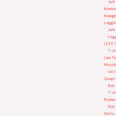
Jurk
Knieko
Kraagj
Leggi
Jurk
Leg
LEVV
T-sh
Like Fl
Moods
rok
Quapi
Rok
T-sh
Rokke
Rok
Shirts