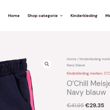
Home
Shop categorie
Kinderkleding
Me
Home
/
Kinderkleding mer
Oorspronk
Hu
Navy blauw
prijs
pr
Kinderkleding merken
,
O'Ch
was:
is:
O’Chill Meis
Navy blauw
€41.95.
€2
€
41.95
€
29.35