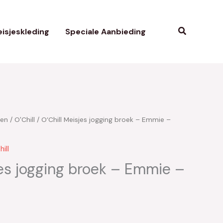
Zoeken
isjeskleding
Speciale Aanbieding
ken
/
O'Chill
/ O’Chill Meisjes jogging broek – Emmie –
elijke
idige
ijs
ill
jes jogging broek – Emmie –
9.35.