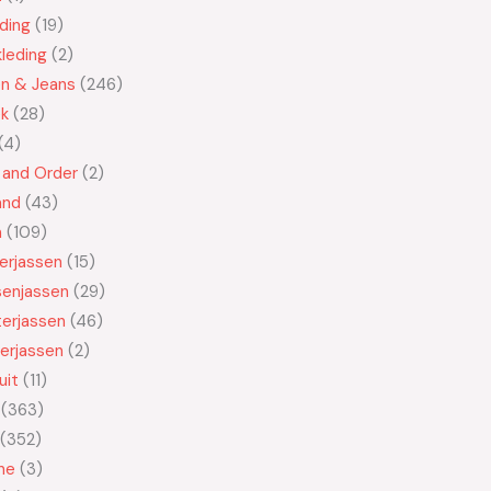
ding
19
leding
2
en & Jeans
246
ek
28
4
 and Order
2
and
43
n
109
kerjassen
15
senjassen
29
erjassen
46
erjassen
2
uit
11
363
352
ne
3