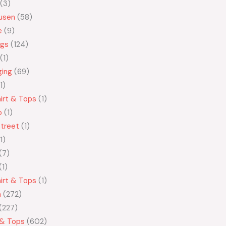
3
usen
58
e
9
ngs
124
1
ging
69
1
irt & Tops
1
o
1
treet
1
1
7
1
irt & Tops
1
n
272
227
 & Tops
602