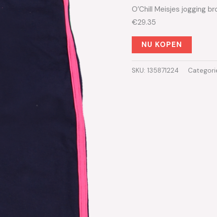
O’Chill Meisjes jogging b
€29.35
NU KOPEN
SKU:
135871224
Categori