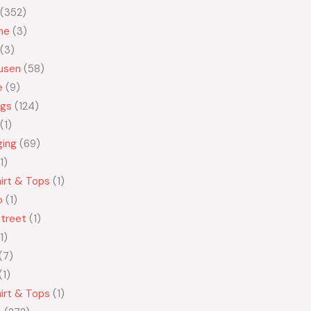
352
ne
3
3
usen
58
e
9
ngs
124
1
ging
69
1
irt & Tops
1
o
1
treet
1
1
7
1
irt & Tops
1