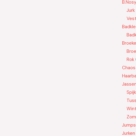
B.Nos
Jurk
Ves
Badkle
Badk
Broek
Bro
Rok
Chaos
Haarb
Jasse
Spij
Tus
Wint
Zom
Jumps
Jurken