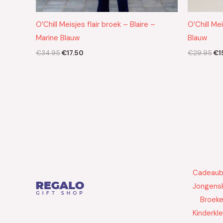
O’Chill Meisjes flair broek – Blaire –
O’Chill Me
Marine Blauw
Blauw
€
34.95
€
17.50
€
29.95
€
1
Cadeau
Jongensk
Broek
Kinderkl