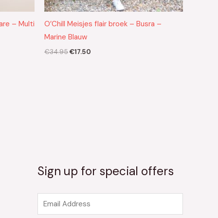
are – Multi
O’Chill Meisjes flair broek – Busra –
Marine Blauw
€
34.95
€
17.50
Sign up for special offers
E
m