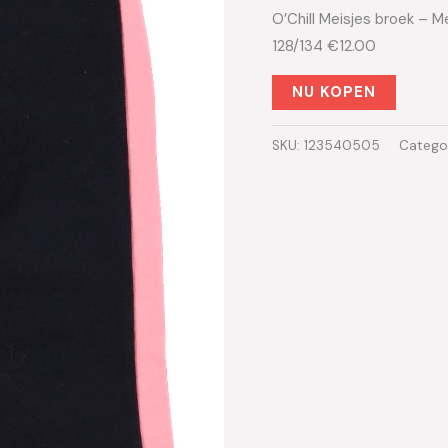
O’Chill Meisjes broek – M
128/134 €12.00
NU KOPEN
SKU:
123540505
Catego