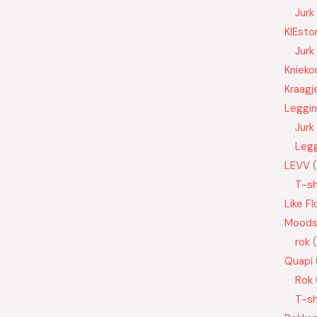
Jurk
KIEsto
Jurk
Knieko
Kraagj
Leggi
Jurk
Leg
LEVV
T-sh
Like Fl
Moods
rok
Quapi
Rok
T-sh