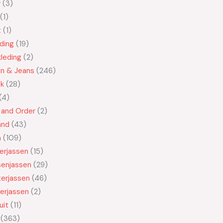
y
3
1
t
1
ding
19
leding
2
en & Jeans
246
ek
28
4
 and Order
2
and
43
n
109
kerjassen
15
senjassen
29
erjassen
46
erjassen
2
uit
11
363