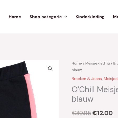
Home
Shop categorie
Kinderkleding
Me
Home
/
Meisjeskleding
/
Br
Oorspron
H
blauw
prijs
pr
Broeken & Jeans
,
Meisjes
was:
is
O’Chill Meisj
blauw
€39.95.
€
€
39.95
€
12.00