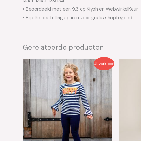
Maat: Maat 128/134
• Beoordeeld met een 9.3 op Kiyoh en WebwinkelKeur;
• Bij elke bestelling sparen voor gratis shoptegoed.
Gerelateerde producten
Oorspronkelijke
Huidige
Oo
Uitverkoop!
prijs
prijs
pri
was:
is:
wa
€34.95.
€17.50.
€2