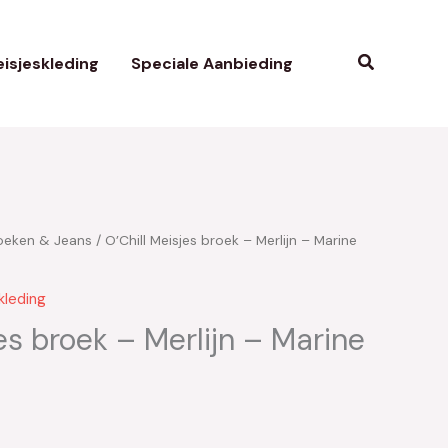
Zoeken
isjeskleding
Speciale Aanbieding
oeken & Jeans
/ O’Chill Meisjes broek – Merlijn – Marine
kelijke
uidige
ijs
kleding
:
es broek – Merlijn – Marine
12.00.