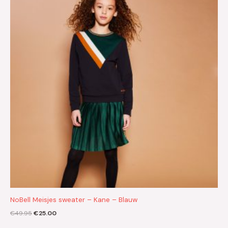
€49.95.
€25.00.
NoBell Meisjes sweater – Kane – Blauw
€
49.95
€
25.00