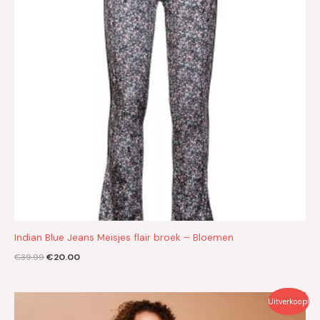
Indian Blue Jeans Meisjes flair broek – Bloemen
€
39.99
€
20.00
Oorspronkelijke
Huidige
Uitverkoop!
prijs
prijs
was:
is: