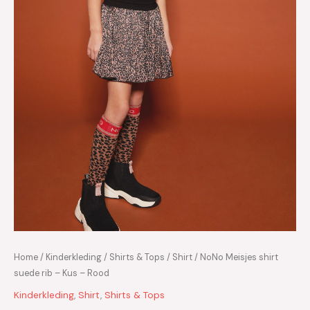
Home
/
Kinderkleding
/
Shirts & Tops
/
Shirt
/ NoNo Meisjes shirt
suede rib – Kus – Rood
Kinderkleding
,
Shirt
,
Shirts & Tops