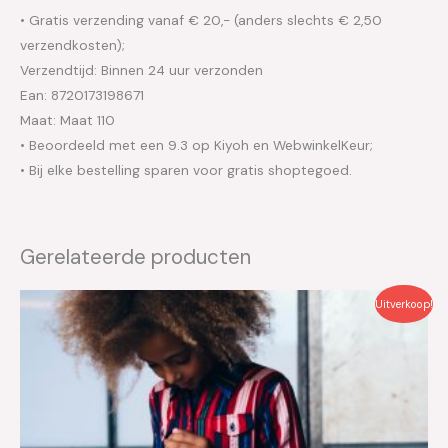
• Gratis verzending vanaf € 20,- (anders slechts € 2,50
verzendkosten);
Verzendtijd: Binnen 24 uur verzonden
Ean: 8720173198671
Maat: Maat 110
• Beoordeeld met een 9.3 op Kiyoh en WebwinkelKeur;
• Bij elke bestelling sparen voor gratis shoptegoed.
Gerelateerde producten
Oorspronkelijke
Huidige
Uitverkoop!
prijs
prijs
was:
is:
€44.99.
€22.50.