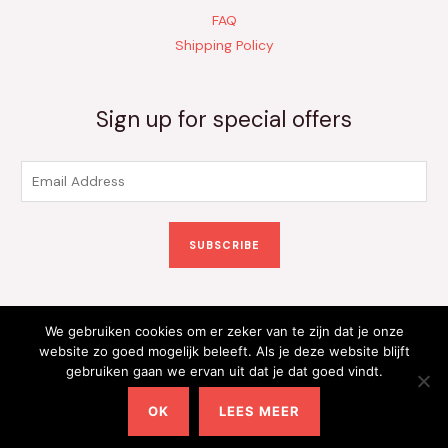
FAQ
Shipping Policy
Sign up for special offers
E
m
a
SUBSCRIBE
i
l
*
We gebruiken cookies om er zeker van te zijn dat je onze
Copyright © 2026 Kinderkleding Onlineshop | Powered by
website zo goed mogelijk beleeft. Als je deze website blijft
gebruiken gaan we ervan uit dat je dat goed vindt.
Kinderkleding Onlineshop
OK
LEES MEER