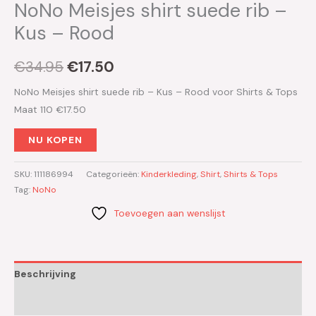
NoNo Meisjes shirt suede rib –
Kus – Rood
€
34.95
€
17.50
NoNo Meisjes shirt suede rib – Kus – Rood voor Shirts & Tops
Maat 110 €17.50
NU KOPEN
SKU:
111186994
Categorieën:
Kinderkleding
,
Shirt
,
Shirts & Tops
Tag:
NoNo
Toevoegen aan wenslijst
Beschrijving
Aanvullende informatie