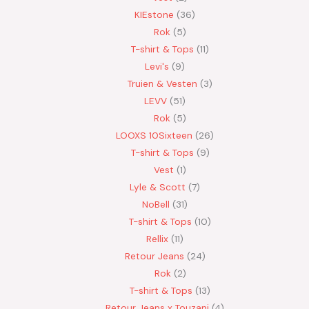
KIEstone
36
Rok
5
T-shirt & Tops
11
Levi's
9
Truien & Vesten
3
LEVV
51
Rok
5
LOOXS 10Sixteen
26
T-shirt & Tops
9
Vest
1
Lyle & Scott
7
NoBell
31
T-shirt & Tops
10
Rellix
11
Retour Jeans
24
Rok
2
T-shirt & Tops
13
Retour Jeans x Touzani
4