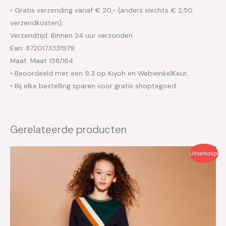
• Gratis verzending vanaf € 20,- (anders slechts € 2,50
verzendkosten);
Verzendtijd: Binnen 24 uur verzonden
Ean: 8720173331979
Maat: Maat 158/164
• Beoordeeld met een 9.3 op Kiyoh en WebwinkelKeur;
• Bij elke bestelling sparen voor gratis shoptegoed.
Gerelateerde producten
Oorspronkelijke
Huidige
Uitverkoop!
prijs
prijs
was:
is:
€49.95.
€25.00.