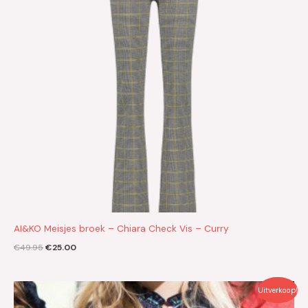
AI&KO Meisjes broek – Chiara Check Vis – Curry
€
49.95
€
25.00
Oorspronkelijke
Huidige
Uitverkoop!
prijs
prijs
was:
is: