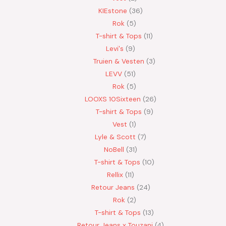
KIEstone
36
Rok
5
T-shirt & Tops
11
Levi's
9
Truien & Vesten
3
LEVV
51
Rok
5
LOOXS 10Sixteen
26
T-shirt & Tops
9
Vest
1
Lyle & Scott
7
NoBell
31
T-shirt & Tops
10
Rellix
11
Retour Jeans
24
Rok
2
T-shirt & Tops
13
Retour Jeans x Touzani
4