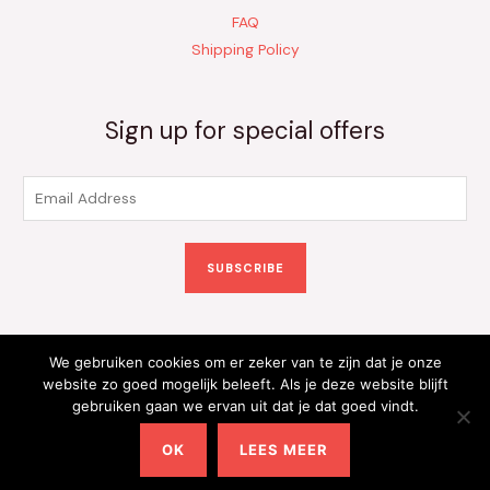
FAQ
Shipping Policy
Sign up for special offers
E
m
a
SUBSCRIBE
i
l
*
We gebruiken cookies om er zeker van te zijn dat je onze
Copyright © 2026 Kinderkleding Onlineshop | Powered by
website zo goed mogelijk beleeft. Als je deze website blijft
gebruiken gaan we ervan uit dat je dat goed vindt.
Kinderkleding Onlineshop
OK
LEES MEER