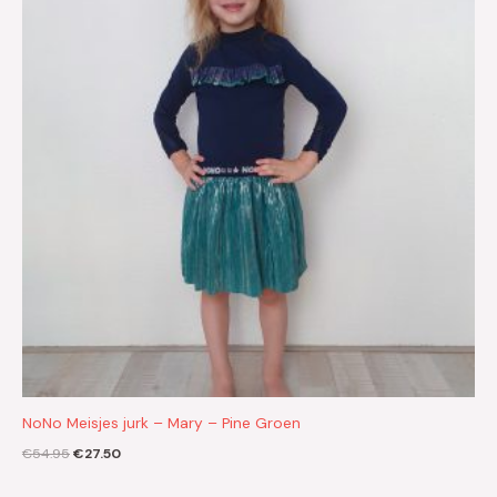
€54.95.
€27.50.
NoNo Meisjes jurk – Mary – Pine Groen
€
54.95
€
27.50