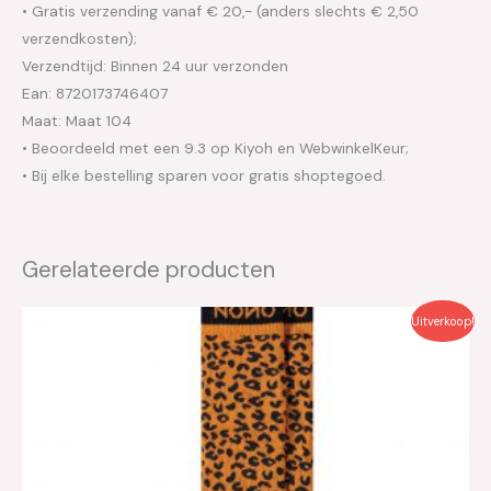
• Gratis verzending vanaf € 20,- (anders slechts € 2,50
verzendkosten);
Verzendtijd: Binnen 24 uur verzonden
Ean: 8720173746407
Maat: Maat 104
• Beoordeeld met een 9.3 op Kiyoh en WebwinkelKeur;
• Bij elke bestelling sparen voor gratis shoptegoed.
Gerelateerde producten
Oorspronkelijke
Huidige
Uitverkoop!
prijs
prijs
was:
is:
€12.95.
€6.45.