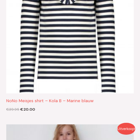
NoNo Meisjes shirt – Kola B – Marine blauw
€
39.95
€
20.00
Oorspronkelijke
Huidige
Uitverkoop!
prijs
prijs
was:
is: