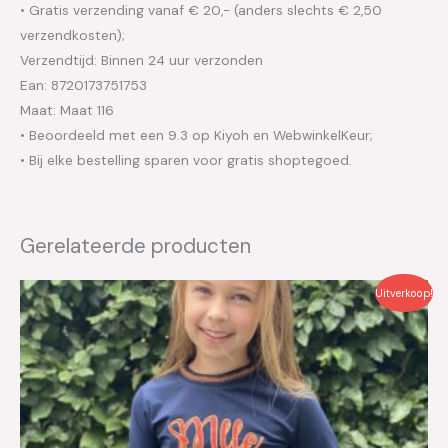
• Gratis verzending vanaf € 20,- (anders slechts € 2,50
verzendkosten);
Verzendtijd: Binnen 24 uur verzonden
Ean: 8720173751753
Maat: Maat 116
• Beoordeeld met een 9.3 op Kiyoh en WebwinkelKeur;
• Bij elke bestelling sparen voor gratis shoptegoed.
Gerelateerde producten
Oorspronkelijke
Huidige
Uitverkoop!
prijs
prijs
was:
is:
€29.95.
€15.00.