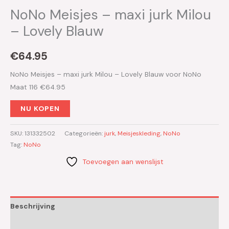
NoNo Meisjes – maxi jurk Milou
– Lovely Blauw
€
64.95
NoNo Meisjes – maxi jurk Milou – Lovely Blauw voor NoNo
Maat 116 €64.95
NU KOPEN
SKU:
131332502
Categorieën:
jurk
,
Meisjeskleding
,
NoNo
Tag:
NoNo
Toevoegen aan wenslijst
Beschrijving
Aanvullende informatie