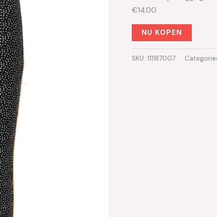
€14.00
NU KOPEN
SKU:
111187007
Categorie