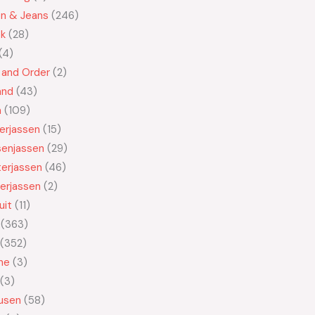
en & Jeans
246
ek
28
4
 and Order
2
and
43
n
109
kerjassen
15
senjassen
29
erjassen
46
erjassen
2
uit
11
363
352
ne
3
3
usen
58