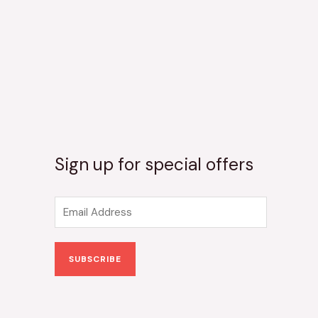
Sign up for special offers
E
m
a
SUBSCRIBE
i
l
*