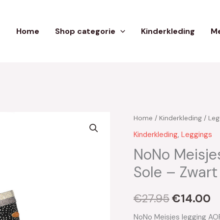
Home
Shop categorie
Kinderkleding
Me
Home
/
Kinderkleding
/
Leg
Oorspron
H
Kinderkleding
,
Leggings
prijs
pr
NoNo Meisje
was:
is
Sole – Zwart
€27.95.
€
€
27.95
€
14.00
NoNo Meisjes legging AOP