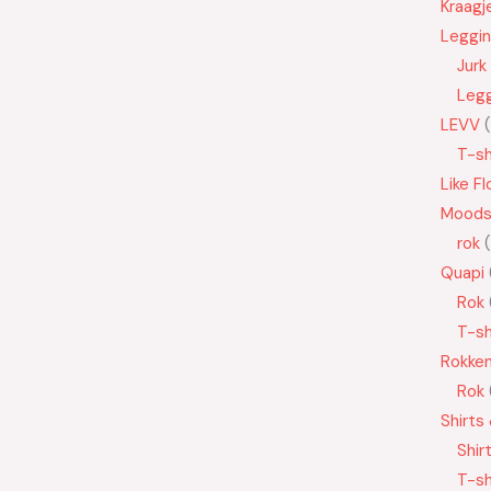
Kraagj
Leggi
Jurk
Leg
LEVV
T-sh
Like Fl
Moods
rok
Quapi
Rok
T-sh
Rokke
Rok
Shirts
Shir
T-sh