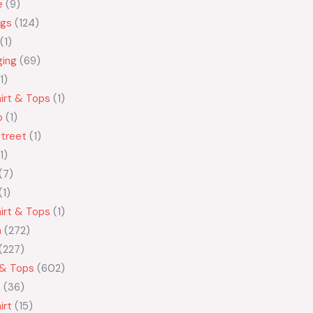
e
9
ngs
124
1
ging
69
1
irt & Tops
1
o
1
treet
1
1
7
1
irt & Tops
1
n
272
227
 & Tops
602
t
36
irt
15