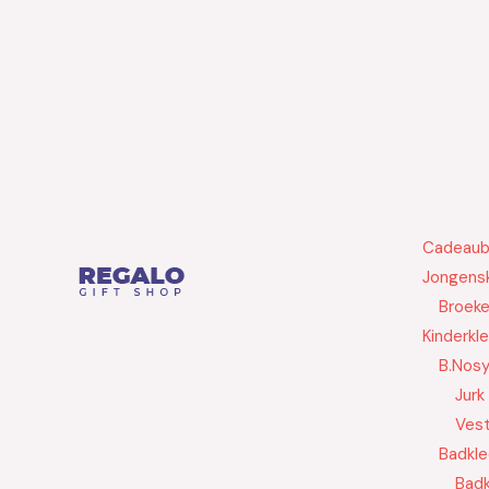
Cadeau
Jongensk
Broek
Kinderkl
B.Nos
Jurk
Ves
Badkle
Badk