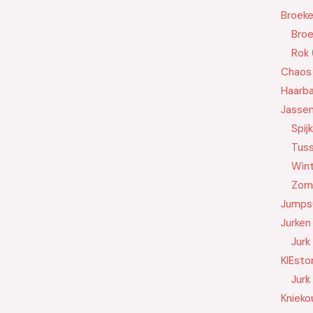
Broek
Bro
Rok
Chaos
Haarb
Jasse
Spij
Tus
Wint
Zom
Jumps
Jurken
Jurk
KIEsto
Jurk
Knieko