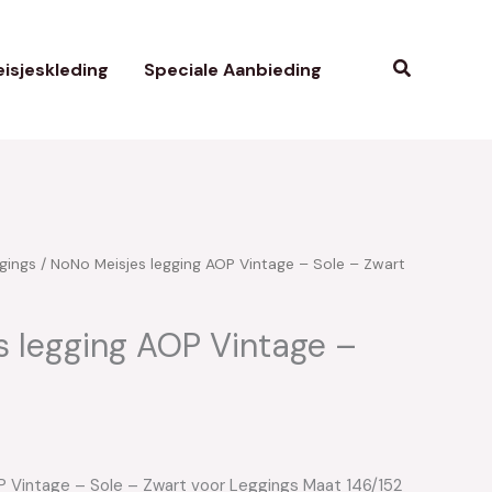
Zoeken
isjeskleding
Speciale Aanbieding
gings
/ NoNo Meisjes legging AOP Vintage – Sole – Zwart
kelijke
uidige
ijs
s legging AOP Vintage –
:
14.00.
 Vintage – Sole – Zwart voor Leggings Maat 146/152