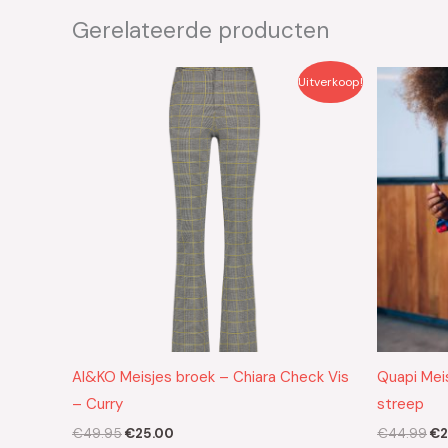
Gerelateerde producten
Oorspronkelijke
Huidige
Oo
Uitverkoop!
prijs
prijs
pri
was:
is:
wa
€49.95.
€25.00.
€4
AI&KO Meisjes broek – Chiara Check Vis
Quapi Meis
– Curry
streep
€
49.95
€
25.00
€
44.99
€
2