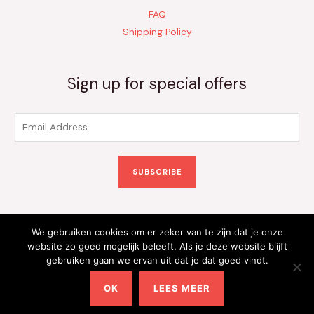
FAQ
Shipping Policy
Sign up for special offers
E
m
a
SUBSCRIBE
i
l
*
We gebruiken cookies om er zeker van te zijn dat je onze
Copyright © 2026 Kinderkleding Onlineshop | Powered by
website zo goed mogelijk beleeft. Als je deze website blijft
gebruiken gaan we ervan uit dat je dat goed vindt.
Kinderkleding Onlineshop
OK
LEES MEER