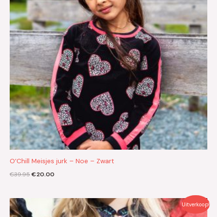
O’Chill Meisjes jurk – Noe – Zwart
€
39.95
€
20.00
Oorspronkelijke
Huidige
Uitverkoop!
prijs
prijs
was:
is: