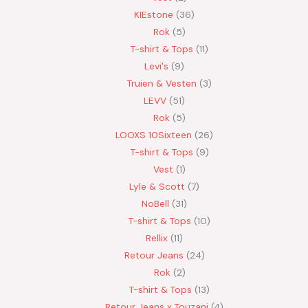
KIEstone
36
Rok
5
T-shirt & Tops
11
Levi's
9
Truien & Vesten
3
LEVV
51
Rok
5
LOOXS 10Sixteen
26
T-shirt & Tops
9
Vest
1
Lyle & Scott
7
NoBell
31
T-shirt & Tops
10
Rellix
11
Retour Jeans
24
Rok
2
T-shirt & Tops
13
Retour Jeans x Touzani
4