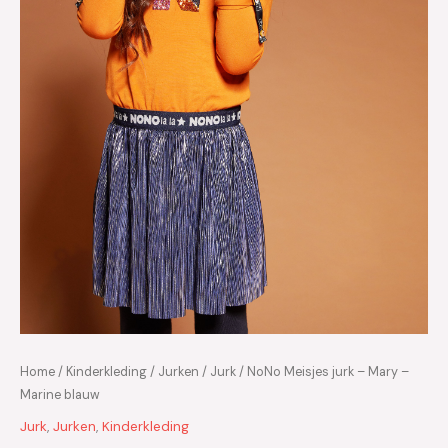
Home
/
Kinderkleding
/
Jurken
/
Jurk
/ NoNo Meisjes jurk – Mary –
Marine blauw
Jurk
,
Jurken
,
Kinderkleding