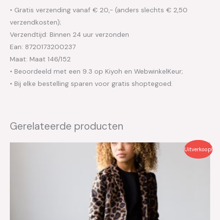
• Gratis verzending vanaf € 20,- (anders slechts € 2,50
verzendkosten);
Verzendtijd: Binnen 24 uur verzonden
Ean: 8720173200237
Maat: Maat 146/152
• Beoordeeld met een 9.3 op Kiyoh en WebwinkelKeur;
• Bij elke bestelling sparen voor gratis shoptegoed.
Gerelateerde producten
Oorspronkelijke
Huidige
Uitverkoop!
prijs
prijs
was:
is:
€39.99.
€20.00.