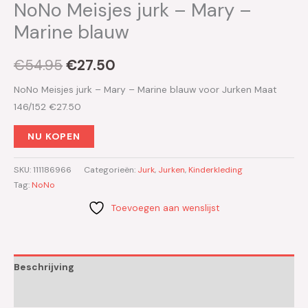
NoNo Meisjes jurk – Mary –
Marine blauw
€
54.95
€
27.50
NoNo Meisjes jurk – Mary – Marine blauw voor Jurken Maat
146/152 €27.50
NU KOPEN
SKU:
111186966
Categorieën:
Jurk
,
Jurken
,
Kinderkleding
Tag:
NoNo
Toevoegen aan wenslijst
Beschrijving
Aanvullende informatie