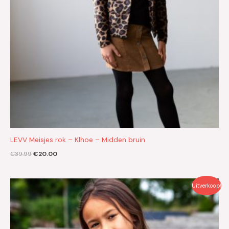
LEVV Meisjes rok – Klhoe – Midden bruin
€
39.99
€
20.00
Oorspronkelijke
Huidige
Uitverkoop!
prijs
prijs
was:
is:
€39.95.
€20.00.