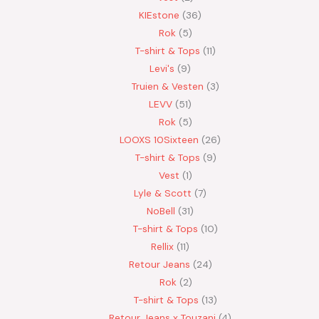
KIEstone
36
Rok
5
T-shirt & Tops
11
Levi's
9
Truien & Vesten
3
LEVV
51
Rok
5
LOOXS 10Sixteen
26
T-shirt & Tops
9
Vest
1
Lyle & Scott
7
NoBell
31
T-shirt & Tops
10
Rellix
11
Retour Jeans
24
Rok
2
T-shirt & Tops
13
Retour Jeans x Touzani
4