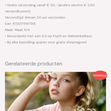
• Gratis verzending vanaf € 20,- (anders slechts € 2,50
verzendkosten);
Verzendtijd: Binnen 24 uur verzonden
Ean: 8720173197315
Maat: Maat 104
• Beoordeeld met een 9.3 op Kiyoh en WebwinkelKeur;
• Bij elke bestelling sparen voor gratis shoptegoed.
Gerelateerde producten
Oorspronkelijke
Huidige
Uitverkoop!
prijs
prijs
was:
is:
€45.99.
€23.00.