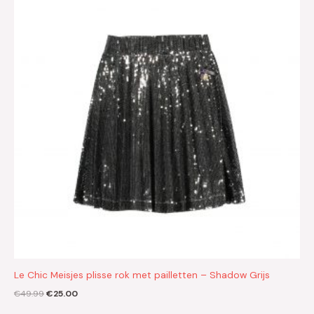
€49.99.
€25.00.
Le Chic Meisjes plisse rok met pailletten – Shadow Grijs
€
49.99
€
25.00