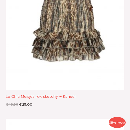
Le Chic Meisjes rok sketchy – Kaneel
€
49.99
€
25.00
Oorspronkelijke
Huidige
Uitverkoop!
prijs
prijs
was:
is: