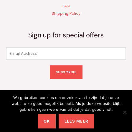
FAQ
Shipping Policy
Sign up for special offers
E
m
a
SUBSCRIBE
i
l
*
We gebruiken cookies om er zeker van te zijn dat je onze
Copyright © 2026 Kinderkleding Onlineshop | Powered by
website zo goed mogelijk beleeft. Als je deze website blijft
gebruiken gaan we ervan uit dat je dat goed vindt.
Kinderkleding Onlineshop
OK
LEES MEER