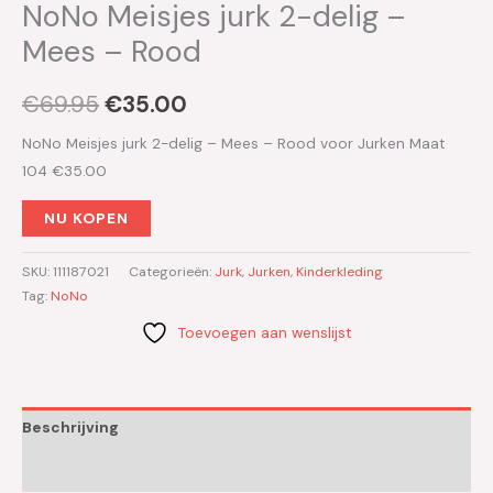
NoNo Meisjes jurk 2-delig –
Mees – Rood
€
69.95
€
35.00
NoNo Meisjes jurk 2-delig – Mees – Rood voor Jurken Maat
104 €35.00
NU KOPEN
SKU:
111187021
Categorieën:
Jurk
,
Jurken
,
Kinderkleding
Tag:
NoNo
Toevoegen aan wenslijst
Beschrijving
Aanvullende informatie