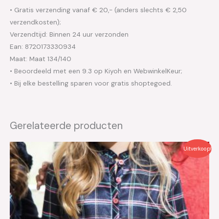
• Gratis verzending vanaf € 20,- (anders slechts € 2,50
verzendkosten);
Verzendtijd: Binnen 24 uur verzonden
Ean: 8720173330934
Maat: Maat 134/140
• Beoordeeld met een 9.3 op Kiyoh en WebwinkelKeur;
• Bij elke bestelling sparen voor gratis shoptegoed.
Gerelateerde producten
Oorspronkelijke
Huidige
Uitverkoop!
prijs
prijs
was:
is:
€44.95.
€22.50.