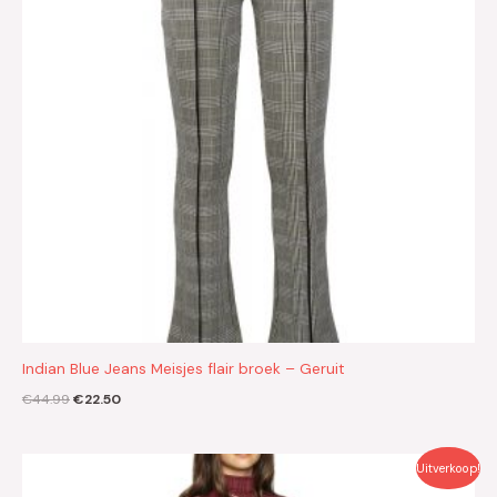
Indian Blue Jeans Meisjes flair broek – Geruit
€
44.99
€
22.50
Oorspronkelijke
Huidige
Uitverkoop!
prijs
prijs
was:
is: