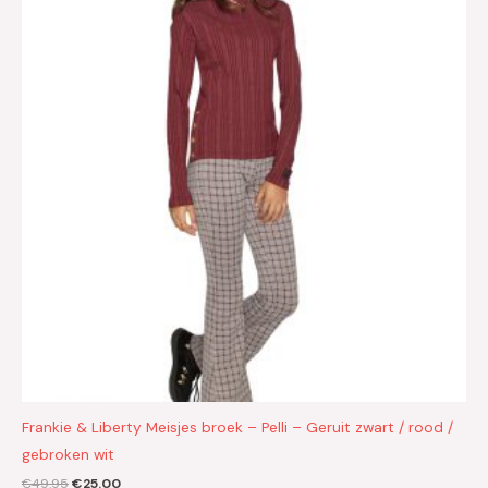
€49.95.
€25.00.
Frankie & Liberty Meisjes broek – Pelli – Geruit zwart / rood /
gebroken wit
€
49.95
€
25.00