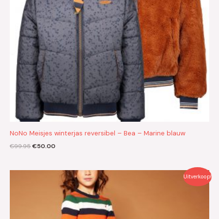
NoNo Meisjes winterjas reversibel – Bea – Marine blauw
€
99.95
€
50.00
Oorspronkelijke
Huidige
Uitverkoop!
prijs
prijs
was:
is:
€59.95.
€30.00.