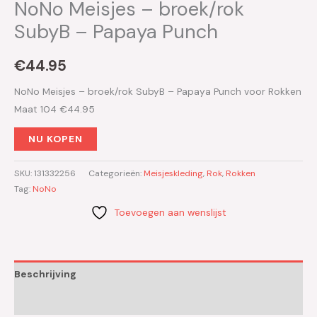
NoNo Meisjes – broek/rok
SubyB – Papaya Punch
€
44.95
NoNo Meisjes – broek/rok SubyB – Papaya Punch voor Rokken
Maat 104 €44.95
NU KOPEN
SKU:
131332256
Categorieën:
Meisjeskleding
,
Rok
,
Rokken
Tag:
NoNo
Toevoegen aan wenslijst
Beschrijving
Aanvullende informatie