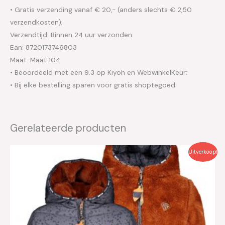
• Gratis verzending vanaf € 20,- (anders slechts € 2,50
verzendkosten);
Verzendtijd: Binnen 24 uur verzonden
Ean: 8720173746803
Maat: Maat 104
• Beoordeeld met een 9.3 op Kiyoh en WebwinkelKeur;
• Bij elke bestelling sparen voor gratis shoptegoed.
Gerelateerde producten
Oorspronkelijke
Huidige
Uitverkoop!
prijs
prijs
was:
is:
€99.95.
€50.00.