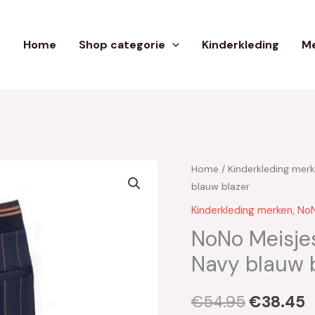
Home
Shop categorie
Kinderkleding
Me
Home
/
Kinderkleding mer
Oorspron
H
blauw blazer
prijs
p
Kinderkleding merken
,
No
was:
i
NoNo Meisje
Navy blauw 
€54.95.
€
€
54.95
€
38.45