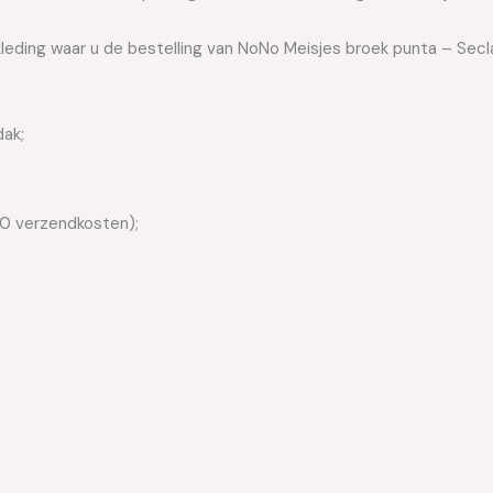
kleding waar u de bestelling van NoNo Meisjes broek punta – Secl
dak;
50 verzendkosten);