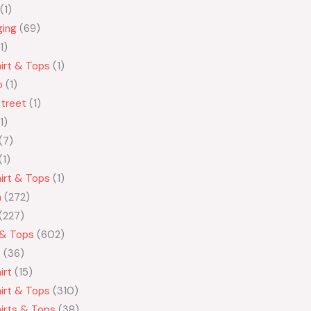
1
ging
69
1
irt & Tops
1
o
1
treet
1
1
7
1
irt & Tops
1
n
272
227
 & Tops
602
t
36
irt
15
irt & Tops
310
irts & Tops
38