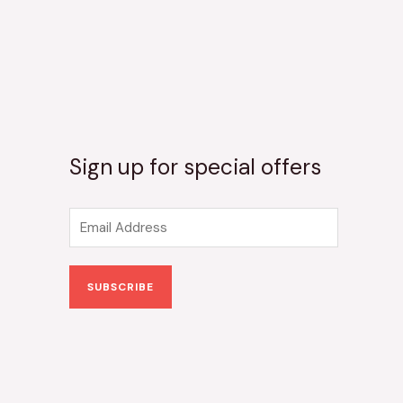
Sign up for special offers
E
m
a
SUBSCRIBE
i
l
*