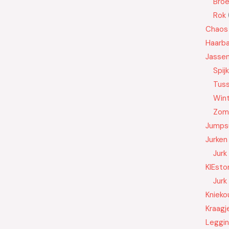
Bro
Rok
Chaos
Haarb
Jasse
Spij
Tus
Wint
Zom
Jumps
Jurken
Jurk
KIEsto
Jurk
Knieko
Kraagj
Leggi