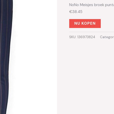
NoNo Meisjes broek punta
€38.45
NU KOPEN
SKU:
136973824
Categor