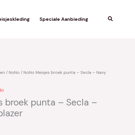
Zoeken
isjeskleding
Speciale Aanbieding
ken
/
NoNo
/ NoNo Meisjes broek punta – Secla – Navy
kelijke
uidige
rijs
No
s:
s broek punta – Secla –
blazer
38.45.