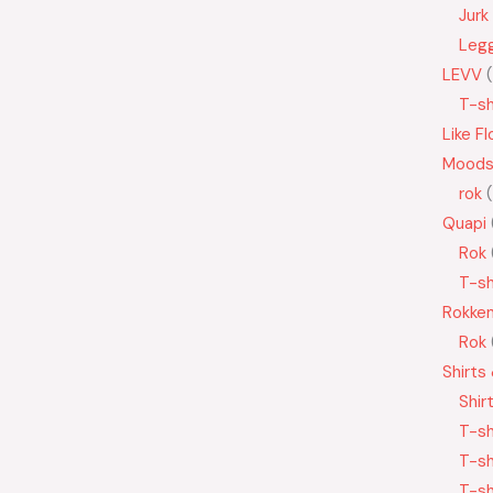
Jurk
Leg
LEVV
T-sh
Like Fl
Moods
rok
Quapi
Rok
T-sh
Rokke
Rok
Shirts
Shir
T-sh
T-sh
T-sh