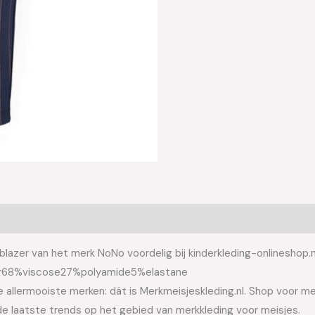
azer van het merk NoNo voordelig bij kinderkleding-onlineshop.n
zer68%viscose27%polyamide5%elastane
allermooiste merken: dát is Merkmeisjeskleding.nl. Shop voor meis
e laatste trends op het gebied van merkkleding voor meisjes.