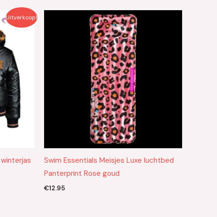
Uitverkoop!
winterjas
Swim Essentials Meisjes Luxe luchtbed
Panterprint Rose goud
€
12.95