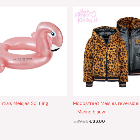
Oorspronkelijke
Huidige
prijs
prijs
was:
is:
€89.95.
€36.00.
tials Meisjes Splitring
Moodstreet Meisjes reversibel 
– Marine blauw
€
89.95
€
36.00