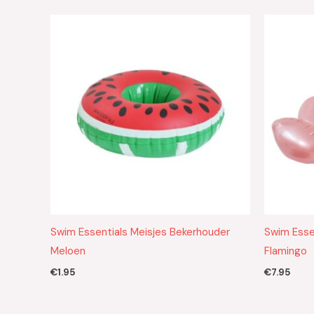
Swim Essentials Meisjes Bekerhouder
Swim Essen
Meloen
Flamingo
€
1.95
€
7.95