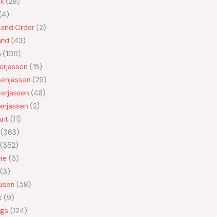
ek
28
4
 and Order
2
and
43
n
109
kerjassen
15
senjassen
29
erjassen
46
erjassen
2
uit
11
363
352
ne
3
3
usen
58
e
9
ngs
124