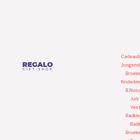
Cadeau
Jongensk
Broek
Kinderkl
B.Nos
Jurk
Ves
Badkle
Badk
Broek