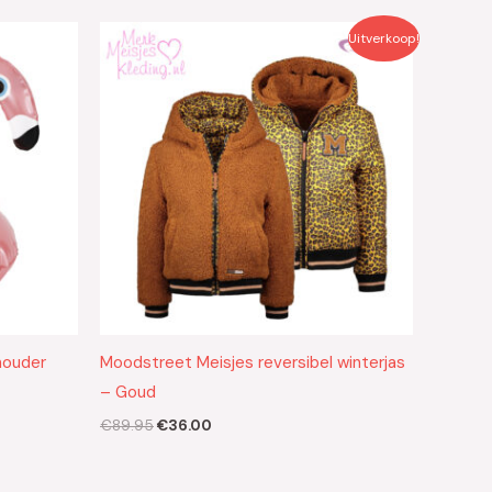
Oorspronkelijke
Huidige
Uitverkoop!
prijs
prijs
was:
is:
€89.95.
€36.00.
houder
Moodstreet Meisjes reversibel winterjas
– Goud
€
89.95
€
36.00