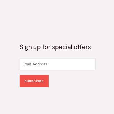
Sign up for special offers
E
m
a
SUBSCRIBE
i
l
*