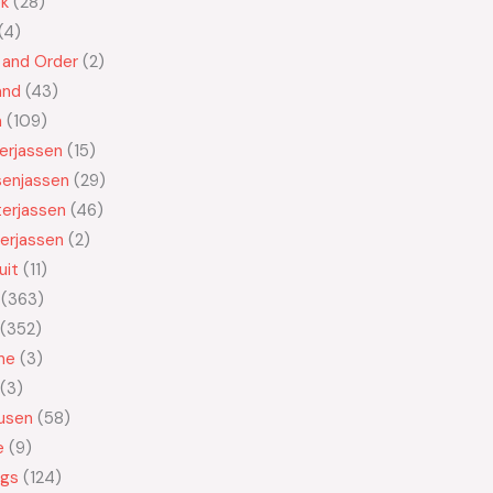
ek
28
4
 and Order
2
and
43
n
109
kerjassen
15
senjassen
29
erjassen
46
erjassen
2
uit
11
363
352
ne
3
3
usen
58
e
9
ngs
124