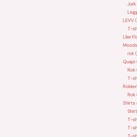
Jurk
Leg
LEVV
T-sh
Like Fl
Moods
rok
Quapi
Rok
T-sh
Rokke
Rok
Shirts
Shir
T-sh
T-sh
T-sh