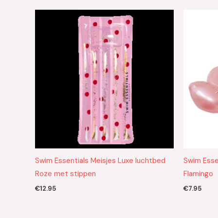
Swim Essentials Meisjes Luxe luchtbed
Swim Essen
Roze met stippen
Flamingo
€
12.95
€
7.95