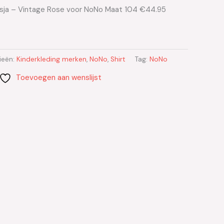
isja – Vintage Rose voor NoNo Maat 104 €44.95
ieën:
Kinderkleding merken
,
NoNo
,
Shirt
Tag:
NoNo
Toevoegen aan wenslijst