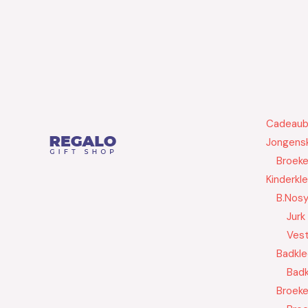
Cadeau
Jongensk
Broek
Kinderkl
B.Nos
Jurk
Ves
Badkle
Badk
Broek