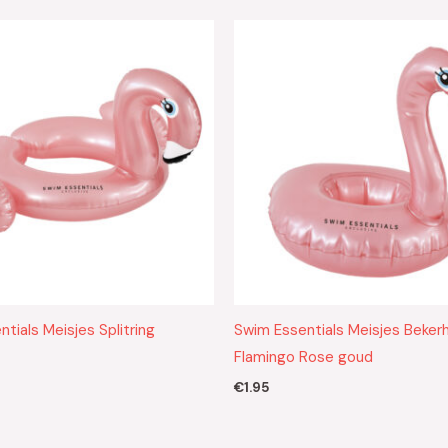
tials Meisjes Splitring
Swim Essentials Meisjes Beker
Flamingo Rose goud
€
1.95