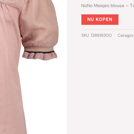
NoNo Meisjes blouse – T
NU KOPEN
SKU:
128619300
Categor