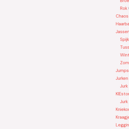
Bro
Rok
Chaos
Haarb
Jasse
Spij
Tus
Wint
Zom
Jumps
Jurken
Jurk
KIEsto
Jurk
Knieko
Kraagj
Leggi