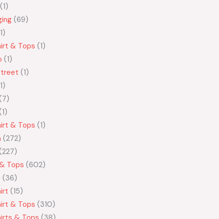
1
ging
69
1
irt & Tops
1
o
1
treet
1
1
7
1
irt & Tops
1
n
272
227
 & Tops
602
t
36
irt
15
irt & Tops
310
irts & Tops
38