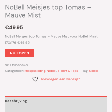
NoBell Meisjes top Tomas –
Mauve Mist
€
49.95
NoBell Meisjes top Tomas – Mauve Mist voor NoBell Maat
170/176 €49.95
NU KOPEN
SKU:
131565640
Categorieën:
Meisjeskleding
,
NoBell
,
T-shirt & Tops
Tag:
NoBell
Toevoegen aan wenslijst
Beschrijving
Aanvullende informatie