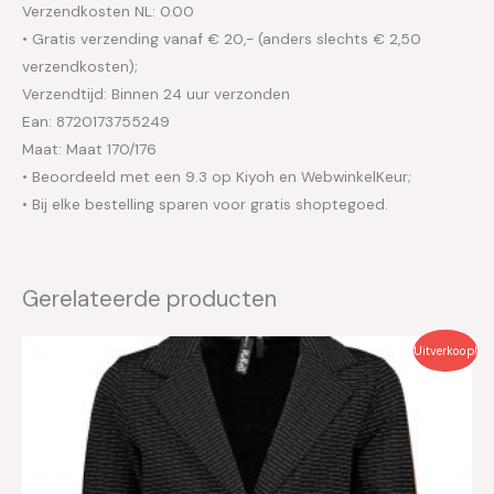
Verzendkosten NL: 0.00
• Gratis verzending vanaf € 20,- (anders slechts € 2,50
verzendkosten);
Verzendtijd: Binnen 24 uur verzonden
Ean: 8720173755249
Maat: Maat 170/176
• Beoordeeld met een 9.3 op Kiyoh en WebwinkelKeur;
• Bij elke bestelling sparen voor gratis shoptegoed.
Gerelateerde producten
Oorspronkelijke
Huidige
Uitverkoop!
prijs
prijs
was:
is:
€59.95.
€30.00.