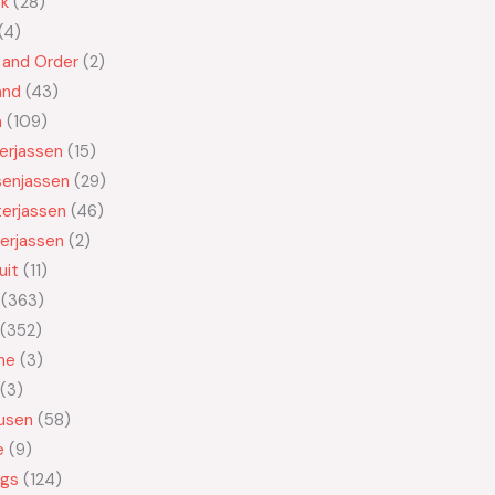
ek
28
4
 and Order
2
and
43
n
109
kerjassen
15
senjassen
29
erjassen
46
erjassen
2
uit
11
363
352
ne
3
3
usen
58
e
9
ngs
124