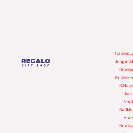
Cadeau
Jongensk
Broek
Kinderkl
B.Nos
Jurk
Ves
Badkle
Badk
Broek