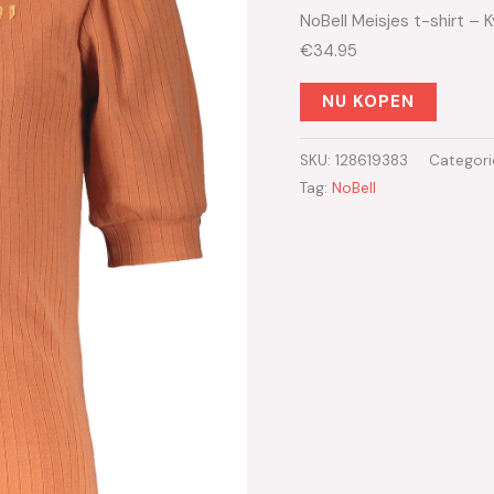
NoBell Meisjes t-shirt – 
€34.95
NU KOPEN
SKU:
128619383
Categori
Tag:
NoBell