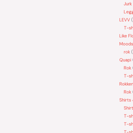
Jurk
Leg
LEVV
T-sh
Like Fl
Moods
rok
Quapi
Rok
T-sh
Rokke
Rok
Shirts
Shir
T-sh
T-sh
T-sh