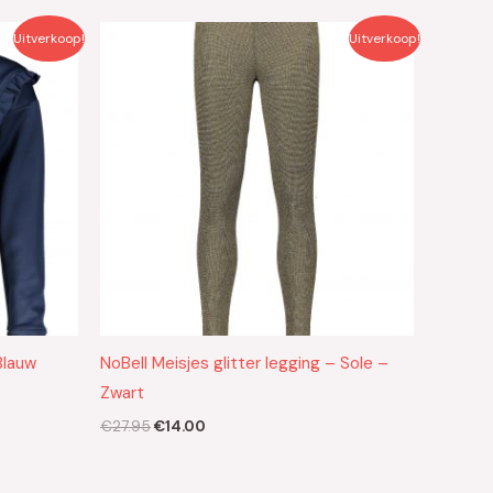
Oorspronkelijke
Huidige
Uitverkoop!
Uitverkoop!
prijs
prijs
was:
is:
€27.95.
€14.00.
Blauw
NoBell Meisjes glitter legging – Sole –
Zwart
€
27.95
€
14.00