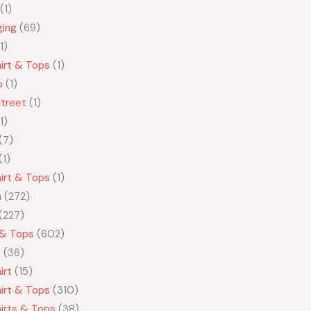
1
ging
69
1
irt & Tops
1
o
1
treet
1
1
7
1
irt & Tops
1
n
272
227
 & Tops
602
t
36
irt
15
irt & Tops
310
irts & Tops
38