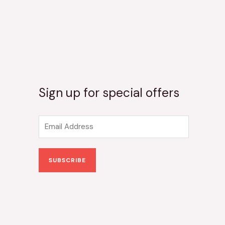
Sign up for special offers
E
m
a
SUBSCRIBE
i
l
*