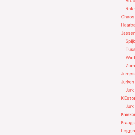
Bro
Rok
Chaos
Haarb
Jasse
Spij
Tus
Wint
Zom
Jumps
Jurken
Jurk
KIEsto
Jurk
Knieko
Kraagj
Leggi