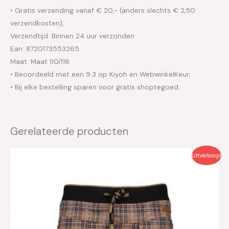
• Gratis verzending vanaf € 20,- (anders slechts € 2,50
verzendkosten);
Verzendtijd: Binnen 24 uur verzonden
Ean: 8720173553265
Maat: Maat 110/116
• Beoordeeld met een 9.3 op Kiyoh en WebwinkelKeur;
• Bij elke bestelling sparen voor gratis shoptegoed.
Gerelateerde producten
Oorspronkelijke
Huidige
Uitverkoop!
prijs
prijs
was:
is:
€44.95.
€22.50.