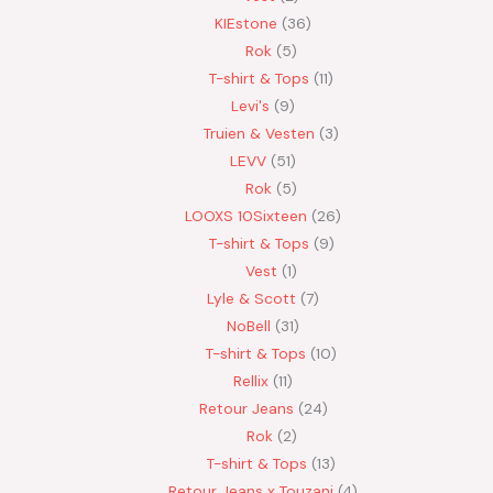
KIEstone
36
Rok
5
T-shirt & Tops
11
Levi's
9
Truien & Vesten
3
LEVV
51
Rok
5
LOOXS 10Sixteen
26
T-shirt & Tops
9
Vest
1
Lyle & Scott
7
NoBell
31
T-shirt & Tops
10
Rellix
11
Retour Jeans
24
Rok
2
T-shirt & Tops
13
Retour Jeans x Touzani
4