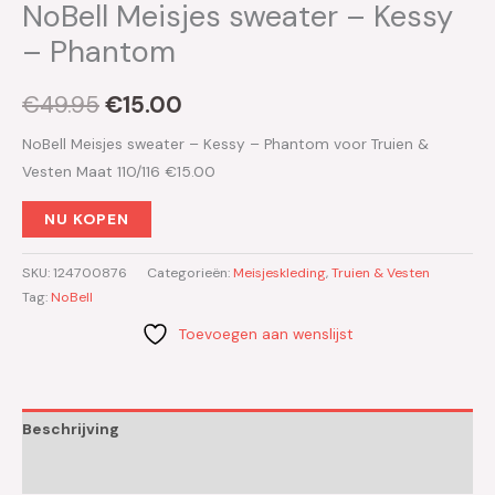
NoBell Meisjes sweater – Kessy
– Phantom
€
49.95
€
15.00
NoBell Meisjes sweater – Kessy – Phantom voor Truien &
Vesten Maat 110/116 €15.00
NU KOPEN
SKU:
124700876
Categorieën:
Meisjeskleding
,
Truien & Vesten
Tag:
NoBell
Toevoegen aan wenslijst
Beschrijving
Aanvullende informatie