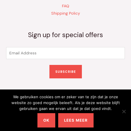
FAQ
Shipping Policy
Sign up for special offers
E
m
a
SUBSCRIBE
i
l
*
We gebruiken cookies om er zeker van te zijn dat je onze
Copyright © 2026 Kinderkleding Onlineshop | Powered by
website zo goed mogelijk beleeft. Als je deze website blijft
gebruiken gaan we ervan uit dat je dat goed vindt.
Kinderkleding Onlineshop
OK
LEES MEER