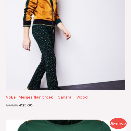
NoBell Meisjes flair broek – Sahara – Wood
€
49.95
€
25.00
Oorspronkelijke
Huidige
Uitverkoop!
prijs
prijs
was:
is: