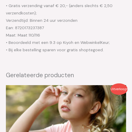
• Gratis verzending vanaf € 20,- (anders slechts € 2,50
verzendkosten);
Verzendtijd: Binnen 24 uur verzonden
Ean: 8720173237387
Maat: Maat 110/116
• Beoordeeld met een 9.3 op Kiyoh en WebwinkelKeur;
• Bij elke bestelling sparen voor gratis shoptegoed.
Gerelateerde producten
Oorspronkelijke
Huidige
Uitverkoop!
prijs
prijs
was:
is:
€45.99.
€23.00.