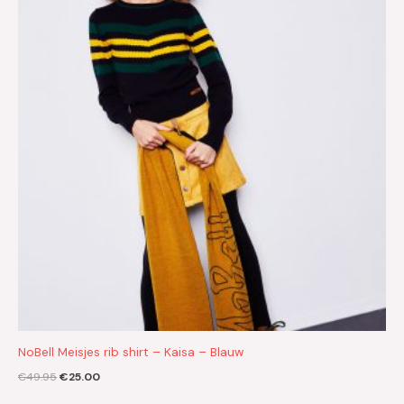
€49.95.
€25.00.
NoBell Meisjes rib shirt – Kaisa – Blauw
€
49.95
€
25.00