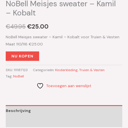
NoBell Meisjes sweater – Kamil
– Kobalt
€
49.95
€
25.00
NoBell Meisjes sweater – Kamil – Kobalt voor Truien & Vesten
Maat 110/116 €25.00
NU KOPEN
SKU:
111187123
Categorieën:
Kinderkleding
,
Truien & Vesten
Tag:
NoBell
Toevoegen aan wenslijst
Beschrijving
Aanvullende informatie