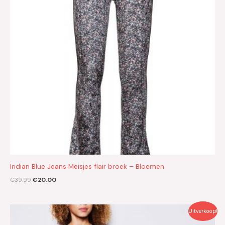
Indian Blue Jeans Meisjes flair broek – Bloemen
€
39.99
€
20.00
Oorspronkelijke
Huidige
Uitverkoop!
prijs
prijs
was:
is: