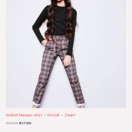
€34.95.
€17.50.
NoBell Meisjes shirt – KimoB – Zwart
€
34.95
€
17.50