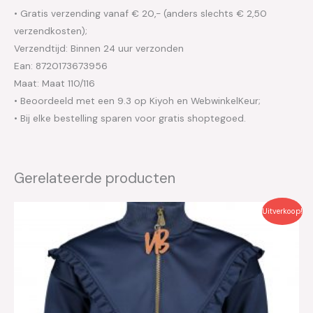
• Gratis verzending vanaf € 20,- (anders slechts € 2,50
verzendkosten);
Verzendtijd: Binnen 24 uur verzonden
Ean: 8720173673956
Maat: Maat 110/116
• Beoordeeld met een 9.3 op Kiyoh en WebwinkelKeur;
• Bij elke bestelling sparen voor gratis shoptegoed.
Gerelateerde producten
Oorspronkelijke
Huidige
Uitverkoop!
prijs
prijs
was:
is:
€49.95.
€25.00.