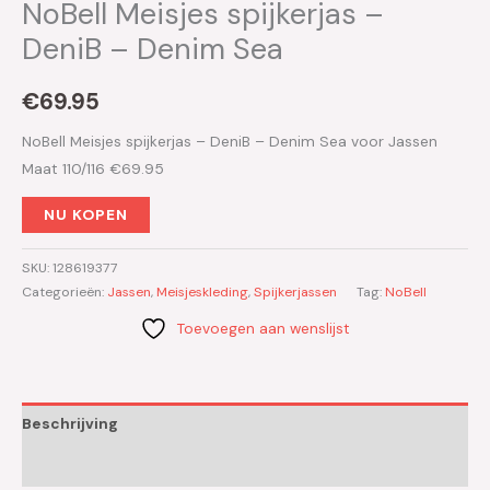
NoBell Meisjes spijkerjas –
DeniB – Denim Sea
€
69.95
NoBell Meisjes spijkerjas – DeniB – Denim Sea voor Jassen
Maat 110/116 €69.95
NU KOPEN
SKU:
128619377
Categorieën:
Jassen
,
Meisjeskleding
,
Spijkerjassen
Tag:
NoBell
Toevoegen aan wenslijst
Beschrijving
Aanvullende informatie