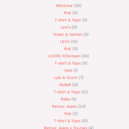
KIEstone
36
Rok
5
T-shirt & Tops
11
Levi's
9
Truien & Vesten
3
LEVV
51
Rok
5
LOOXS 10Sixteen
26
T-shirt & Tops
9
Vest
1
Lyle & Scott
7
NoBell
31
T-shirt & Tops
10
Rellix
11
Retour Jeans
24
Rok
2
T-shirt & Tops
13
Retour Jeans x Touzani
4