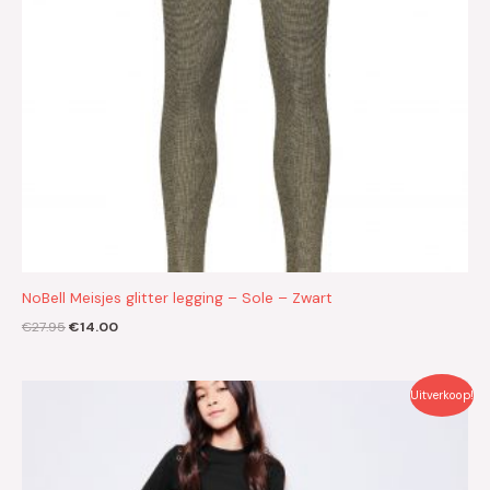
NoBell Meisjes glitter legging – Sole – Zwart
€
27.95
€
14.00
Oorspronkelijke
Huidige
Uitverkoop!
prijs
prijs
was:
is:
€34.95.
€17.50.