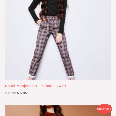
NoBell Meisjes shirt – KimoB – Zwart
€
34.95
€
17.50
Oorspronkelijke
Huidige
Uitverkoop!
prijs
prijs
was:
is: