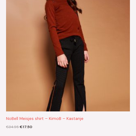
€34.95.
€17.50.
NoBell Meisjes shirt – KimoB – Kastanje
€
34.95
€
17.50