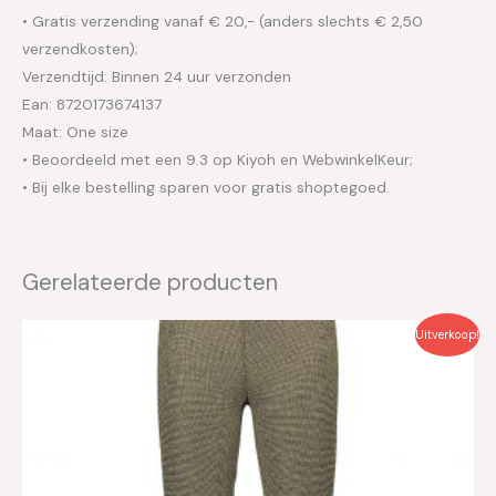
• Gratis verzending vanaf € 20,- (anders slechts € 2,50
verzendkosten);
Verzendtijd: Binnen 24 uur verzonden
Ean: 8720173674137
Maat: One size
• Beoordeeld met een 9.3 op Kiyoh en WebwinkelKeur;
• Bij elke bestelling sparen voor gratis shoptegoed.
Gerelateerde producten
Oorspronkelijke
Huidige
Uitverkoop!
prijs
prijs
was:
is:
€27.95.
€14.00.