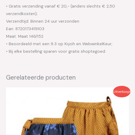
• Gratis verzending vanaf € 20,- (anders slechts € 2,50
verzendkosten);
Verzendtijd: Binnen 24 uur verzonden
Ean: 8720173419103
Maat: Maat 146/152
• Beoordeeld met een 9.3 op Kiyoh en WebwinkelKeur;
• Bij elke bestelling sparen voor gratis shoptegoed.
Gerelateerde producten
Oorspronkelijke
Huidige
Uitverkoop!
prijs
prijs
was:
is:
€49.95.
€25.00.