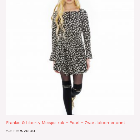
€39.95.
€20.00.
Frankie & Liberty Meisjes rok – Pearl – Zwart bloemenprint
€
39.95
€
20.00