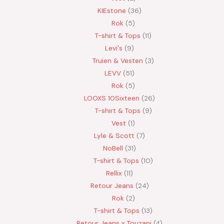
KIEstone
36
Rok
5
T-shirt & Tops
11
Levi's
9
Truien & Vesten
3
LEVV
51
Rok
5
LOOXS 10Sixteen
26
T-shirt & Tops
9
Vest
1
Lyle & Scott
7
NoBell
31
T-shirt & Tops
10
Rellix
11
Retour Jeans
24
Rok
2
T-shirt & Tops
13
Retour Jeans x Touzani
4