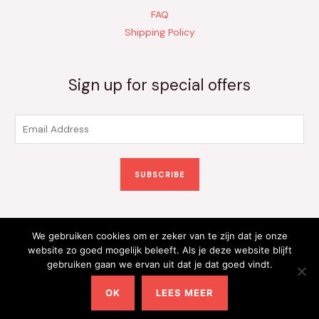
FAQ
Shipping Policy
Sign up for special offers
E
m
a
SUBSCRIBE
i
l
*
We gebruiken cookies om er zeker van te zijn dat je onze
Copyright © 2026 Kinderkleding Onlineshop | Powered by
website zo goed mogelijk beleeft. Als je deze website blijft
gebruiken gaan we ervan uit dat je dat goed vindt.
Kinderkleding Onlineshop
OK
LEES MEER