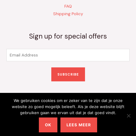
FAQ
Shipping Policy
Sign up for special offers
E
m
a
SUBSCRIBE
i
l
*
We gebruiken cookies om er zeker van te zijn dat je onze
Copyright © 2026 Kinderkleding Onlineshop | Powered by
website zo goed mogelijk beleeft. Als je deze website blijft
gebruiken gaan we ervan uit dat je dat goed vindt.
Kinderkleding Onlineshop
OK
LEES MEER