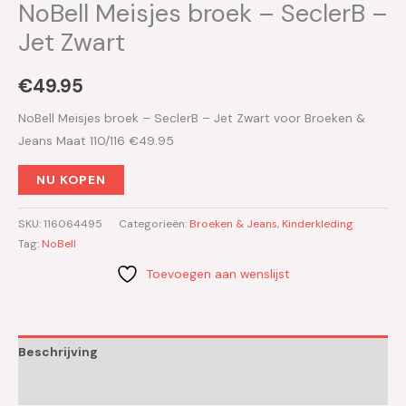
NoBell Meisjes broek – SeclerB –
Jet Zwart
€
49.95
NoBell Meisjes broek – SeclerB – Jet Zwart voor Broeken &
Jeans Maat 110/116 €49.95
NU KOPEN
SKU:
116064495
Categorieën:
Broeken & Jeans
,
Kinderkleding
Tag:
NoBell
Toevoegen aan wenslijst
Beschrijving
Aanvullende informatie