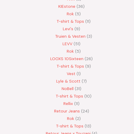
KIEstone
36
Rok
5
T-shirt & Tops
11
Levi's
9
Truien & Vesten
3
LEVV
51
Rok
5
LOOXS 10Sixteen
26
T-shirt & Tops
9
Vest
1
Lyle & Scott
7
NoBell
31
T-shirt & Tops
10
Rellix
11
Retour Jeans
24
Rok
2
T-shirt & Tops
13
Retour Jeans x Touzani
4