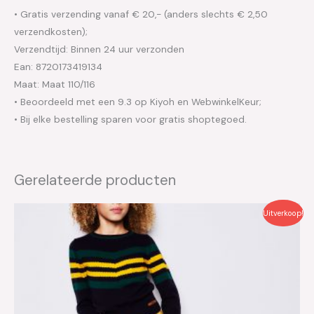
• Gratis verzending vanaf € 20,- (anders slechts € 2,50
verzendkosten);
Verzendtijd: Binnen 24 uur verzonden
Ean: 8720173419134
Maat: Maat 110/116
• Beoordeeld met een 9.3 op Kiyoh en WebwinkelKeur;
• Bij elke bestelling sparen voor gratis shoptegoed.
Gerelateerde producten
Oorspronkelijke
Huidige
Uitverkoop!
prijs
prijs
was:
is:
€49.95.
€25.00.