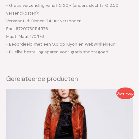
• Gratis verzending vanaf € 20,- (anders slechts € 2,50
verzendkosten);
Verzendtijd: Binnen 24 uur verzonden
Ean: 8720173554576
Maat: Maat 170/176
• Beoordeeld met een 9.3 op Kiyoh en WebwinkelKeur;
• Bij elke bestelling sparen voor gratis shoptegoed.
Gerelateerde producten
Oorspronkelijke
Huidige
Uitverkoop!
prijs
prijs
was:
is:
€44.95.
€22.50.