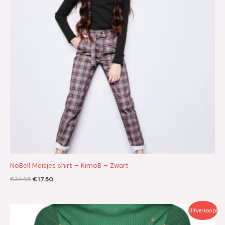
NoBell Meisjes shirt – KimoB – Zwart
€
34.95
€
17.50
Oorspronkelijke
Huidige
Uitverkoop!
prijs
prijs
was:
is: