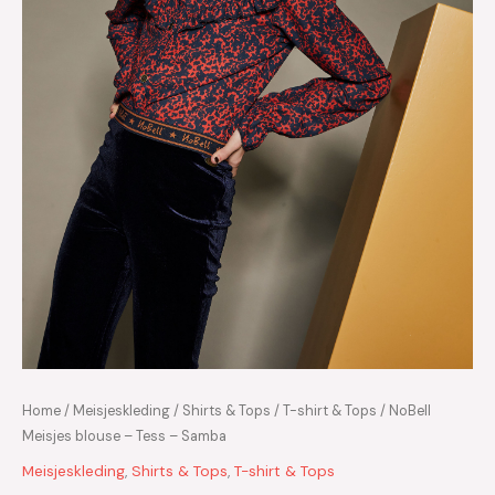
Home
/
Meisjeskleding
/
Shirts & Tops
/
T-shirt & Tops
/ NoBell
Meisjes blouse – Tess – Samba
Meisjeskleding
,
Shirts & Tops
,
T-shirt & Tops