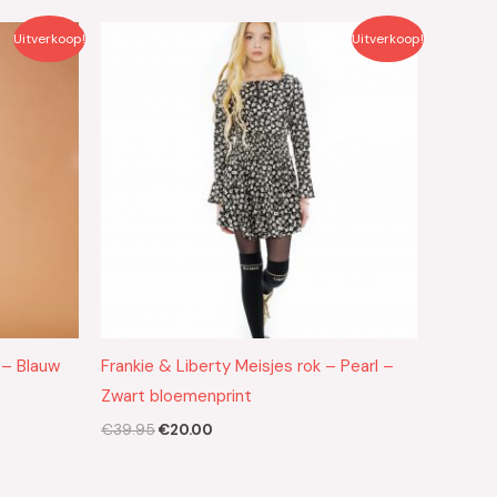
Oorspronkelijke
Huidige
Uitverkoop!
Uitverkoop!
prijs
prijs
was:
is:
€39.95.
€20.00.
 – Blauw
Frankie & Liberty Meisjes rok – Pearl –
Zwart bloemenprint
€
39.95
€
20.00