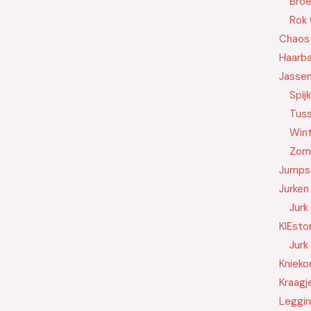
Bro
Rok
Chaos
Haarb
Jasse
Spij
Tus
Wint
Zom
Jumps
Jurken
Jurk
KIEsto
Jurk
Knieko
Kraagj
Leggi