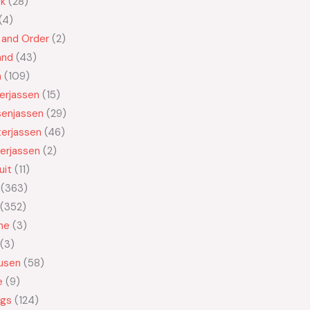
ek
28
4
 and Order
2
and
43
n
109
kerjassen
15
senjassen
29
erjassen
46
erjassen
2
uit
11
363
352
ne
3
3
usen
58
e
9
ngs
124