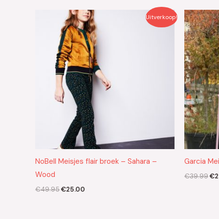
Oorspronkelijke
Huidige
Oo
Uitverkoop!
prijs
prijs
pri
was:
is:
wa
€49.95.
€25.00.
€3
NoBell Meisjes flair broek – Sahara –
Garcia Me
Wood
€
39.99
€
2
€
49.95
€
25.00