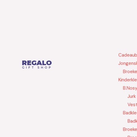
Cadeau
Jongensk
Broek
Kinderkl
B.Nos
Jurk
Ves
Badkle
Badk
Broek