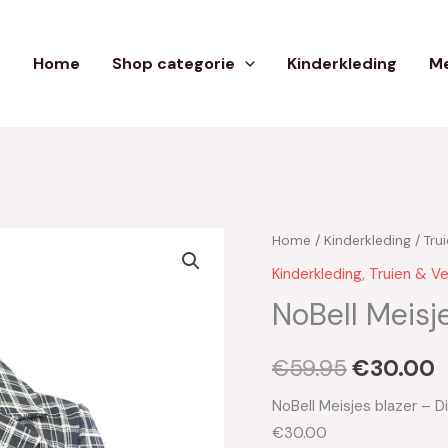
Home
Shop categorie
Kinderkleding
Me
Home
/
Kinderkleding
/
Tru
Oorspron
H
Kinderkleding
,
Truien & V
prijs
p
NoBell Meisj
was:
i
€
59.95
€
30.00
€59.95.
€
NoBell Meisjes blazer – 
€30.00