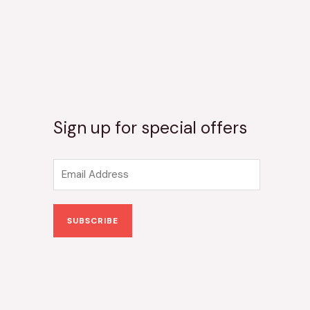
Sign up for special offers
E
m
a
SUBSCRIBE
i
l
*