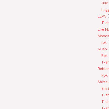
Jurk
Leg
LEVV
T-sh
Like Fl
Moods
rok
Quapi
Rok
T-sh
Rokke
Rok
Shirts
Shir
T-sh
T-sh
T-sh