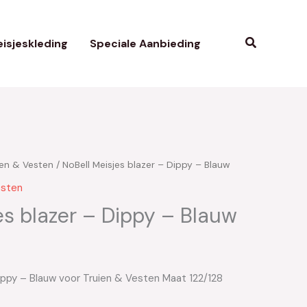
Zoeken
isjeskleding
Speciale Aanbieding
ien & Vesten
/ NoBell Meisjes blazer – Dippy – Blauw
kelijke
uidige
esten
rijs
es blazer – Dippy – Blauw
s:
30.00.
Dippy – Blauw voor Truien & Vesten Maat 122/128