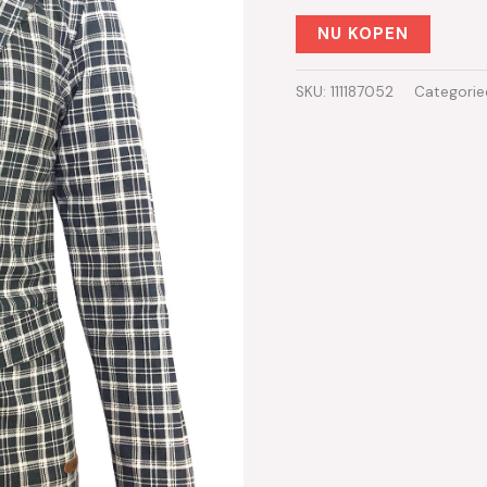
NU KOPEN
SKU:
111187052
Categorie