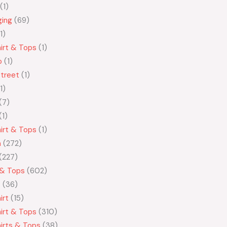
1
ging
69
1
irt & Tops
1
o
1
treet
1
1
7
1
irt & Tops
1
n
272
227
 & Tops
602
t
36
irt
15
irt & Tops
310
irts & Tops
38