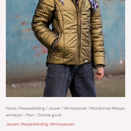
Home
/
Meisjeskleding
/
Jassen
/
Winterjassen
/ Moodstreet Meisjes
winterjas – Plain – Donker goud
Jassen
,
Meisjeskleding
,
Winterjassen