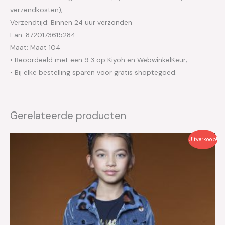
verzendkosten);
Verzendtijd: Binnen 24 uur verzonden
Ean: 8720173615284
Maat: Maat 104
• Beoordeeld met een 9.3 op Kiyoh en WebwinkelKeur;
• Bij elke bestelling sparen voor gratis shoptegoed.
Gerelateerde producten
Oorspronkelijke
Huidige
Uitverkoop!
prijs
prijs
was:
is:
€29.99.
€15.00.