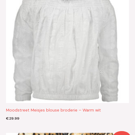
Moodstreet Meisjes blouse broderie – Warm wit
€
29.99
Oorspronkelijke
Huidige