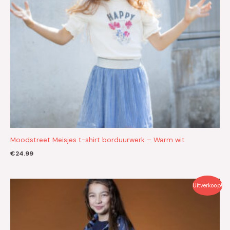
Moodstreet Meisjes t-shirt borduurwerk – Warm wit
€
24.99
Oorspronkelijke
Huidige
Uitverkoop!
prijs
prijs
was:
is:
€29.99.
€15.00.